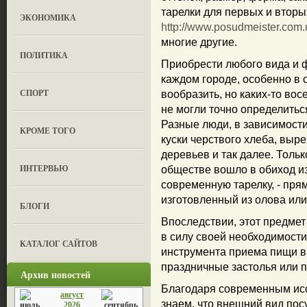
тарелки для первых и вторы
ЭКОНОМИКА
http://www.posudmeister.com.
многие другие.
ПОЛИТИКА
Приобрести любого вида и ф
каждом городе, особенно в
СПОРТ
вообразить, но каких-то во
не могли точно определиться
Разные люди, в зависимости 
КРОМЕ ТОГО
куски черствого хлеба, выр
деревьев и так далее. Тольк
ИНТЕРВЬЮ
обществе вошло в обиход и
современную тарелку, - пря
изготовленный из олова ил
БЛОГИ
Впоследствии, этот предме
в силу своей необходимости
КАТАЛОГ САЙТОВ
инструмента приема пищи в 
праздничные застолья или 
Архив новостей
Благодаря современным исс
август
знаем, что внешний вид пос
2026