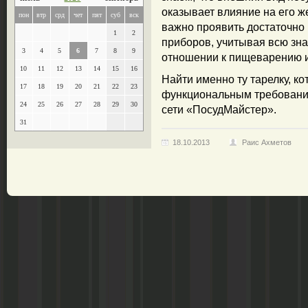
оказывает влияние на его ж
пон
втр
срд
чет
пят
суб
вск
важно проявить достаточно
1
2
приборов, учитывая всю зна
3
4
5
6
7
8
9
отношении к пищеварению и
10
11
12
13
14
15
16
Найти именно ту тарелку, к
17
18
19
20
21
22
23
функциональным требования
24
25
26
27
28
29
30
сети «ПосудМайстер».
31
18.10.2013
Раис Ахметов