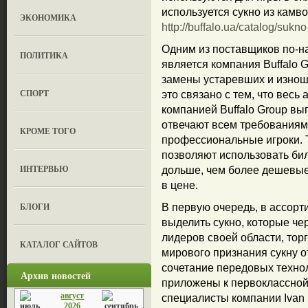
используется сукно из камв
ЭКОНОМИКА
http://buffalo.ua/catalog/sukno
Одним из поставщиков по-на
ПОЛИТИКА
является компания Buffalo 
замены устаревших и изнош
СПОРТ
это связано с тем, что вес
компанией Buffalo Group в
отвечают всем требованиям
КРОМЕ ТОГО
профессиональные игроки. 
позволяют использовать би
ИНТЕРВЬЮ
дольше, чем более дешевые
в цене.
БЛОГИ
В первую очередь, в ассорт
выделить сукно, которые че
лидеров своей области, торг
КАТАЛОГ САЙТОВ
мирового признания сукну о
сочетание передовых технол
Архив новостей
приложены к первоклассной 
август
специалисты компании Ivan 
2026