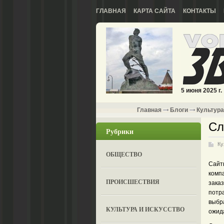
ГЛАВНАЯ
КАРТА САЙТА
КОНТАКТЫ
5 июня 2025 г.
Главная
Блоги
Культура
Сл
Рубрики
Ку
ОБЩЕСТВО
Сайты
комп
ПРОИСШЕСТВИЯ
заказ
потр
выбра
КУЛЬТУРА И ИСКУССТВО
ожид