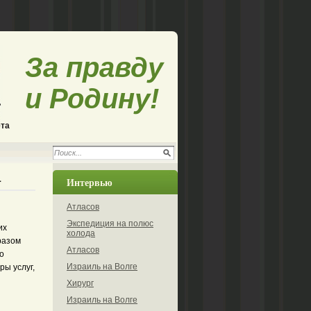
За правду
и Родину!
ета
а
Интервью
Атласов
Экспедиция на полюс
их
холода
разом
Атласов
о
Израиль на Волге
ы услуг,
Хирург
Израиль на Волге