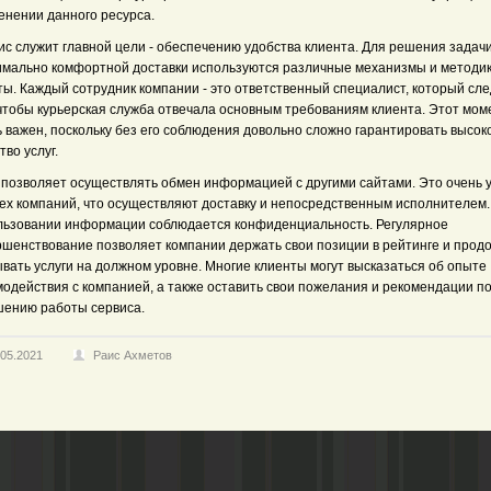
енении данного ресурса.
ис служит главной цели - обеспечению удобства клиента. Для решения задач
имально комфортной доставки используются различные механизмы и методи
ы. Каждый сотрудник компании - это ответственный специалист, который сле
 чтобы курьерская служба отвечала основным требованиям клиента. Этот мом
 важен, поскольку без его соблюдения довольно сложно гарантировать высок
тво услуг.
 позволяет осуществлять обмен информацией с другими сайтами. Это очень 
тех компаний, что осуществляют доставку и непосредственным исполнителем.
льзовании информации соблюдается конфиденциальность. Регулярное
ршенствование позволяет компании держать свои позиции в рейтинге и прод
вать услуги на должном уровне. Многие клиенты могут высказаться об опыте
модействия с компанией, а также оставить свои пожелания и рекомендации п
шению работы сервиса.
.05.2021
Раис Ахметов