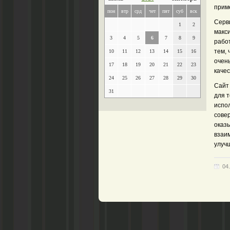
прим
пон
втр
срд
чет
пят
суб
вск
Серв
1
2
макс
3
4
5
6
7
8
9
работ
тем,
10
11
12
13
14
15
16
очень
17
18
19
20
21
22
23
качес
24
25
26
27
28
29
30
Сайт
31
для 
испо
сове
оказы
взаи
улуч
04