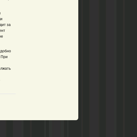
и
ки
дит за
ент
ое
удобно
 При
олжать
о