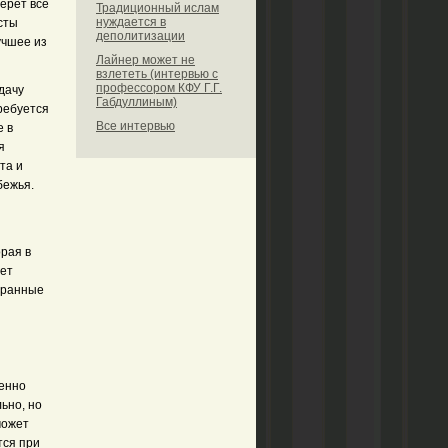
ерет все
Традиционный ислам
нуждается в
сты
деполитизации
учшее из
Лайнер может не
взлететь (интервью с
профессором КФУ Г.Г.
дачу
Габдуллиным)
ребуется
Все интервью
е в
я
та и
бежья.
рая в
яет
бранные
венно
ьно, но
может
тся при