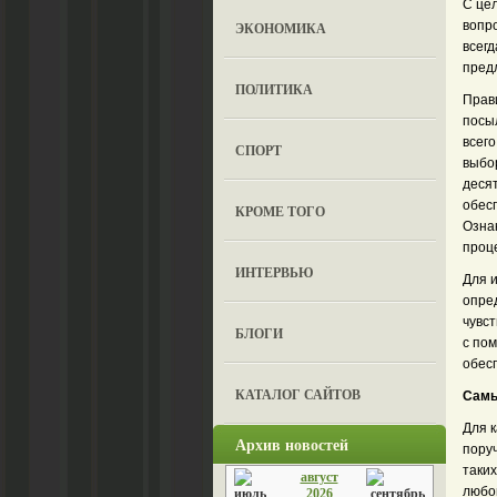
С цел
вопр
ЭКОНОМИКА
всег
пред
ПОЛИТИКА
Прав
посыл
всего
СПОРТ
выбо
десят
обесп
КРОМЕ ТОГО
Озна
проц
ИНТЕРВЬЮ
Для 
опре
чувс
БЛОГИ
с по
обесп
КАТАЛОГ САЙТОВ
Самы
Для 
Архив новостей
поруч
таки
август
любо
2026