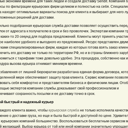
ью экономии времени для таких людей и создали доставку Sendit. Компания б
осы по фильтрации курьерских фирм целиком и полностью на себя. Специали
да находят оптимальные варианты поиска для клиента и выбирают для него л
ложенных решений для доставки.
ильно подобранная курьерская служба доставки позволяет осуществить пере
ок от адресата к получателю в срок и без проволочек. Экспертам компании т
 каких-то 20 секунд для подбора предложений. Клиенты могут принять участи
ре наиболее удобного и выгодного из предложений. Ресурс представлен двум
ками специализированных фирм, каждая из которых готова взять заказ клиен
ечить его доставку не только по территории РФ, но и в страны ближнего зару
комиться с тарифами тоже довольно удобно. Эта процедура, собственно как и
едура вызова курьера отнимает минимум времени.
избавления от лишней бюрократии разработана единая форма договора, кото
деленной мере обеспечивает защиту прав клиента. Сервис компании позвол
твовать себя комфортно и представителям бизнеса и физическим лицам. Ото
мощью экспертов компании службы доказывают свой профессионализм и
ечивают сохранность посылки и ее доставку точно в срок.
й быстрый и надежный курьер
каждого клиента важно, чтобы
курьерская служба
не только исполнила качест
ение о доставке груза, но еще и была быстрой и доступной по цене. Удивител
х курьерских компаний большинство. Воспользоваться бесплатным сервисом 
й желающий. Выбор курьера от той или иной компании значительно упрощае