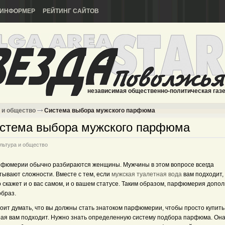
ИНФОРМЕР
РЕЙТИНГ САЙТОВ
независимая общественно-политическая газ
 и общество
Система выбора мужского парфюма
стема выбора мужского парфюма
льтура и общество
рфюмерии обычно разбираются женщины. Мужчины в этом вопросе всегда
тывают сложности. Вместе с тем, если
мужская туалетная вода
вам подходит,
 скажет и о вас самом, и о вашем статусе. Таким образом, парфюмерия допо
образ.
оит думать, что вы должны стать знатоком парфюмерии, чтобы просто купить 
рая вам подходит. Нужно знать определенную систему подбора парфюма. Она