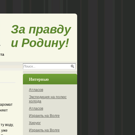
За правду
и Родину!
ета
Интервью
Атласов
Экспедиция на полюс
холода
 аромат
Атласов
лняет
Израиль на Волге
Хирург
ту воду,
Израиль на Волге
 уже