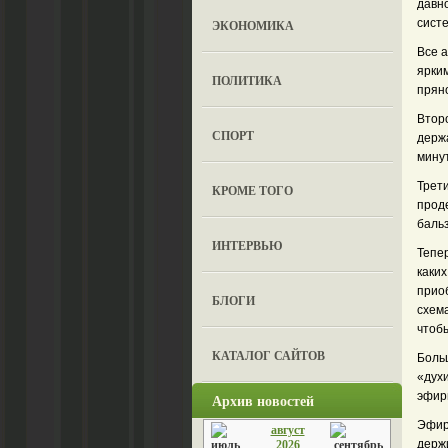
давн
сист
ЭКОНОМИКА
Все 
ярки
ПОЛИТИКА
прян
Втор
СПОРТ
держа
минут
Трет
КРОМЕ ТОГО
прод
бальз
ИНТЕРВЬЮ
Тепер
каки
приоб
БЛОГИ
схем
чтобы
КАТАЛОГ САЙТОВ
Боль
«духи
эфир
Архив новостей
Эфир
август
держ
2026