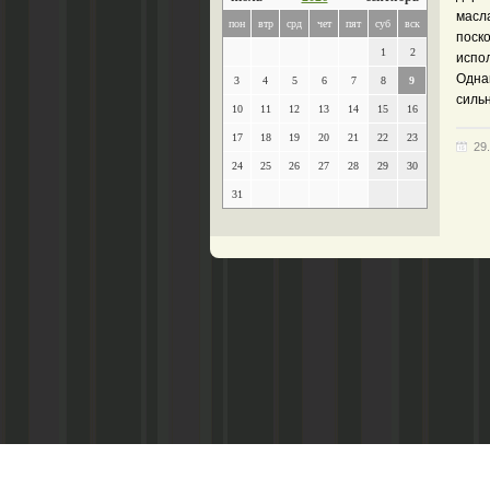
масл
пон
втр
срд
чет
пят
суб
вск
поско
1
2
испол
Однак
3
4
5
6
7
8
9
силь
10
11
12
13
14
15
16
17
18
19
20
21
22
23
29
24
25
26
27
28
29
30
31
Главный редактор