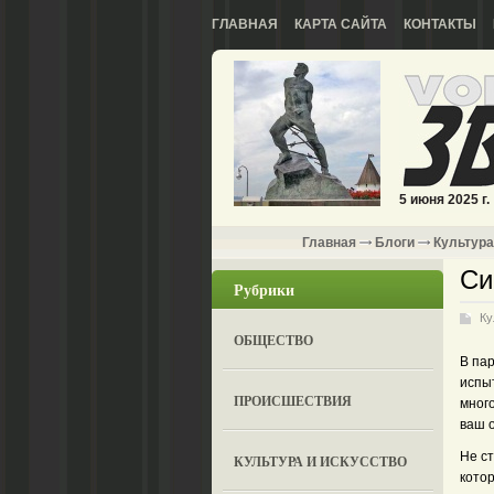
ГЛАВНАЯ
КАРТА САЙТА
КОНТАКТЫ
5 июня 2025 г.
Главная
Блоги
Культура
Си
Рубрики
Ку
ОБЩЕСТВО
В па
испы
ПРОИСШЕСТВИЯ
много
ваш 
Не ст
КУЛЬТУРА И ИСКУССТВО
кото