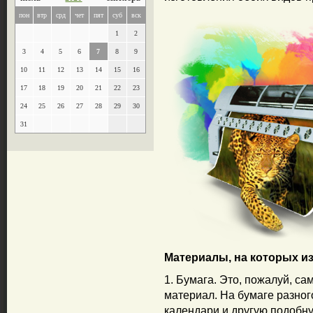
пон
втр
срд
чет
пят
суб
вск
1
2
3
4
5
6
7
8
9
10
11
12
13
14
15
16
17
18
19
20
21
22
23
24
25
26
27
28
29
30
31
Материалы, на которых из
1. Бумага. Это, пожалуй, с
материал. На бумаге разно
календари и другую подобн