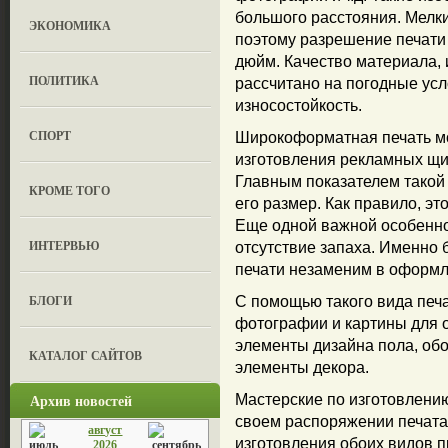
большого расстояния. Мелк
ЭКОНОМИКА
поэтому разрешение печати и
дюйм. Качество материала, 
ПОЛИТИКА
рассчитано на погодные ус
износостойкость.
СПОРТ
Широкоформатная печать мо
изготовления рекламных щи
Главным показателем такой 
КРОМЕ ТОГО
его размер. Как правило, эт
Еще одной важной особенно
ИНТЕРВЬЮ
отсутствие запаха. Именно 
печати незаменим в оформл
БЛОГИ
С помощью такого вида печ
фотографии и картины для 
элементы дизайна пола, обо
КАТАЛОГ САЙТОВ
элементы декора.
Архив новостей
Мастерские по изготовлени
своем распоряжении печата
август
изготовления обоих видов п
2026