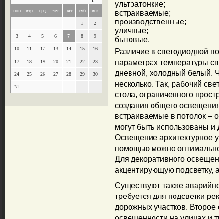
ультратонкие;
пон
втр
срд
чет
пят
суб
вск
встраиваемые;
производственные;
1
2
уличные;
3
4
5
6
7
8
9
бытовые.
10
11
12
13
14
15
16
Различие в светодиодной по
параметрах температуры све
17
18
19
20
21
22
23
дневной, холодный белый. Ч
24
25
26
27
28
29
30
несколько. Так, рабочий св
31
стола, ограниченного прост
создания общего освещения
встраиваемые в потолок – о
могут быть использованы и 
Освещение архитектурное ус
помощью можно оптимально 
Для декоративного освещен
акцентирующую подсветку, а 
Существуют также аварийно
требуется для подсветки ре
дорожных участков. Второе 
освещенности на улицах и т