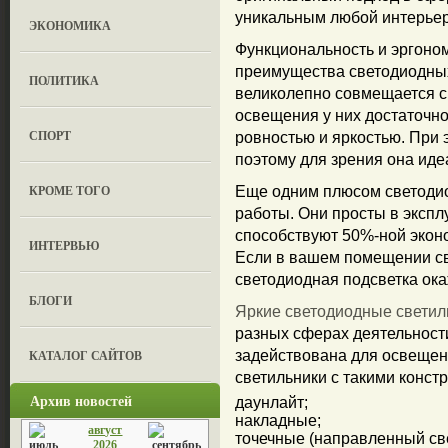
уникальным любой интерьер
ЭКОНОМИКА
Функциональность и эргоном
преимущества светодиодных 
ПОЛИТИКА
великолепно совмещается с
освещения у них достаточно
СПОРТ
ровностью и яркостью. При 
поэтому для зрения она иде
КРОМЕ ТОГО
Еще одним плюсом светодио
работы. Они просты в экспл
способствуют 50%-ной эконо
ИНТЕРВЬЮ
Если в вашем помещении све
светодиодная подсветка ок
БЛОГИ
Яркие светодиодные светил
разных сферах деятельности
КАТАЛОГ САЙТОВ
задействована для освеще
светильники с такими констр
Архив новостей
даунлайт;
накладные;
август
точечные (направленный све
2026