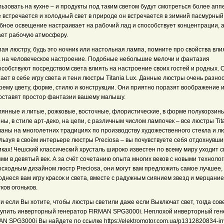
ьзовать на кухне – и продукты под таким светом будут смотреться более апп
 встречается и холодный свет в природе он встречается в зимний пасмурный
бное освещение настраивает на рабочий лад и способствует концентрации, а
ает рабочую атмосферу.
ая люстру, будь это ночник или настольная лампа, помните про свойства вл
а на человеческое настроение. Подобные небольшие мелочи и фантазия
особствуют посредством света влиять на настроение своих гостей и родных. 
ает в себе игру света и тени люстры Titania Lux. Данные люстры очень разн
оему цвету, форме, стилю и конструкции. Они приятно поразят воображение 
оставят простор фантазии вашему малышу.
лянные и литые, рожковые, восточные, флористические, в форме полукорзины
ны, в стиле арт-деко, на цепи, с различным числом лампочек – все люстры Tit
ваны на многолетних традициях по производству художественного стекла и л
ьзуя в своём интерьере люстры Preciosa – вы почувствуете себя отдохнувши
ках! Чешский классический хрусталь широко известен по всему миру уходит 
ми в девятый век. А за счёт сочетанию опыта многих веков с новыми техноло
осходным дизайном люстр Preciosa, они могут вам предложить самое лучшее,
днеся вам игру красок и света, вместе с радужным сиянием звезд и мерцани
ков огоньков.
и если Вы хотите, чтобы люстры светили даже если Выключат свет, тогда сов
купить инверторный генератор FIRMAN SPG3000i. Неплохой инверторный ге
N SPG3000i Вы найдете по ссылке https://elektromotor.com.ua/p1312820834-inv