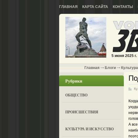
ГЛАВНАЯ
КАРТА САЙТА
КОНТАКТЫ
5 июня 2025 г.
Главная
Блоги
Культура
По
Рубрики
Ку
ОБЩЕСТВО
Когд
ухудш
ПРОИСШЕСТВИЯ
нерв
голов
А все
КУЛЬТУРА И ИСКУССТВО
наиб
поэто