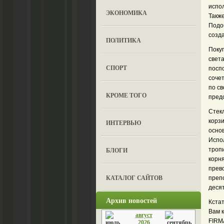
испол
ЭКОНОМИКА
Также
Подо
созд
ПОЛИТИКА
Покуп
свет
СПОРТ
посп
сочет
по св
КРОМЕ ТОГО
пред
Стек
корзи
ИНТЕРВЬЮ
осно
Испол
БЛОГИ
тропи
корня
прев
КАТАЛОГ САЙТОВ
препо
десят
Архив новостей
Кстат
Вам 
август
FIRMA
2026