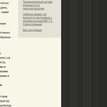
Традиционный ислам
етитно.
нуждается в
 день.
деполитизации
 также
Лайнер может не
взлететь (интервью с
профессором КФУ Г.Г.
ияния
Габдуллиным)
Все интервью
Отлично
ообразны
и
,
ania Lux
юстр.
ми в
своими
гиями и
ем
етуем
нератор
ertornyj-