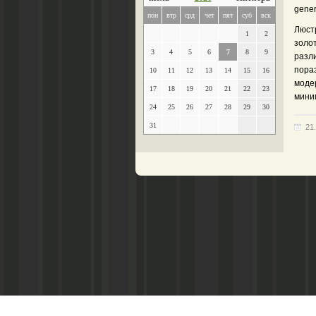
gener
пон
втр
срд
чет
пят
суб
вск
Люст
1
2
золот
3
4
5
6
7
8
9
разл
пораз
10
11
12
13
14
15
16
моде
17
18
19
20
21
22
23
мини
24
25
26
27
28
29
30
31
21