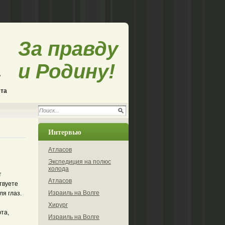
За правду
и Родину!
ета
Интервью
Атласов
Экспедиция на полюс
холода
т
Атласов
твуете
Израиль на Волге
ля глаз.
Хирург
та,
Израиль на Волге