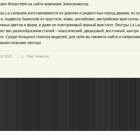
ator-firman.html на сайте компании Электромотор.
ры La Lampada изготавливаются из дорогих и редкостных пород дерева, из с
а, подвесок Swarovski из хрусталя, ковка, английские, австрийские кристаллы
ичных цветов и форм, и даже не повторяемый черный кристалл. Люстры La L
ят вас разнообразием стилей – классический, дворцовый, восточный, кантри 
рн. Среди большого спектра моделей, для себя вы сможете найти и неброски
малистические люстры.
.12.2021
Раис Ахметов