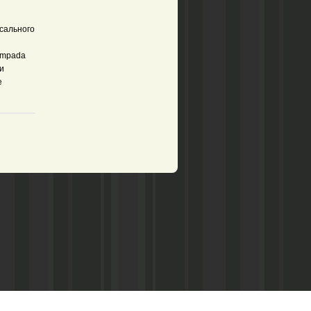
усального
ampada
и
е