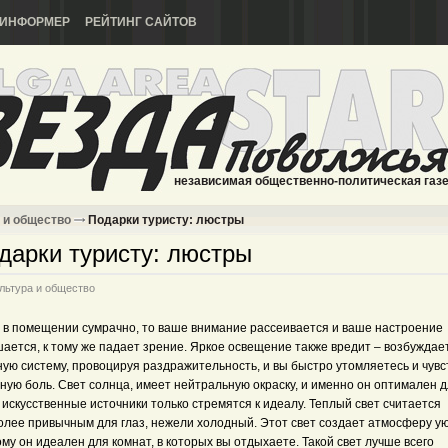
ИНФОРМЕР
РЕЙТИНГ САЙТОВ
независимая общественно-политическая газ
 и общество
Подарки туристу: люстры
дарки туристу: люстры
льтура и общество
а в помещении сумрачно, то ваше внимание рассеивается и ваше настроение
ается, к тому же падает зрение. Яркое освещение также вредит – возбуждае
ную систему, провоцируя раздражительность, и вы быстро утомляетесь и чувс
ную боль. Свет солнца, имеет нейтральную окраску, и именно он оптимален д
 искусственные источники только стремятся к идеалу. Теплый свет считается
олее привычным для глаз, нежели холодный. Этот свет создает атмосферу ую
му он идеален для комнат, в которых вы отдыхаете. Такой свет лучше всего