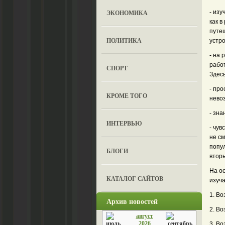
ЭКОНОМИКА
- изу
как в
путе
ПОЛИТИКА
устро
- на 
рабо
СПОРТ
Здес
- про
КРОМЕ ТОГО
невоз
- зна
ИНТЕРВЬЮ
- чув
не см
попу
БЛОГИ
втор
На о
КАТАЛОГ САЙТОВ
изуча
1. Во
Архив новостей
2. Во
август
2026
3. Во