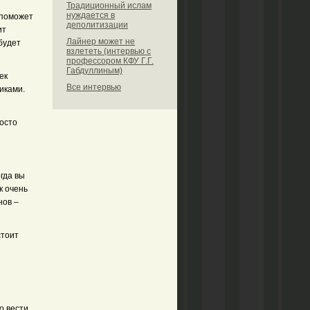
Традиционный ислам
нуждается в
 поможет
деполитизации
ит
Лайнер может не
будет
взлететь (интервью с
профессором КФУ Г.Г.
Габдуллиным)
ек
Все интервью
иками.
росто
огда вы
к очень
нов –
стоит
о вести