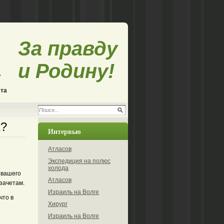
За правду
и Родину!
ета
к?
Интервью
Атласов
Экспедиция на полюс
холода
 вашего
Атласов
зачетам.
Израиль на Волге
что в
Хирург
Израиль на Волге