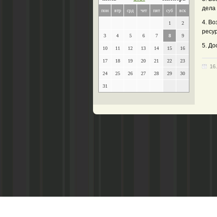
дела 
пон
втр
срд
чет
пят
суб
вск
4. Во
1
2
ресур
3
4
5
6
7
8
9
5. До
10
11
12
13
14
15
16
17
18
19
20
21
22
23
16
24
25
26
27
28
29
30
31
Главный редактор