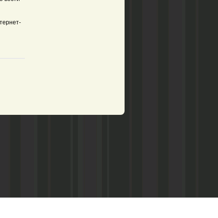
нтернет-
рством по делам печати,