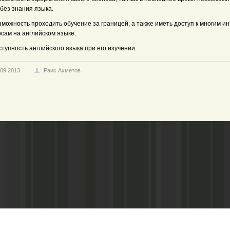
без знания языка.
зможность проходить обучение за границей, а также иметь доступ к многим и
сам на английском языке.
ступность английского языка при его изучении.
.09.2013
Раис Ахметов
Адрес редакции:
Газета зарегистариорвана Министе