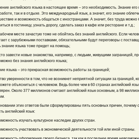
чение английского языка в настоящее время – это необходимость. Знание его
 работе, так и в отдыхе. Это международный язык, а значит, его знание облегч
шествие и возможность общаться с иностранцами. А значит, без труда можно 
иться в гостиницу, узнать дорогу, сделать заказ в кафе или ресторане и т.д.;
рабочем месте зачастую тоже не обойтись без знаний английского. Если челов
тает с зарубежными поставками, обязательными будут переговоры с поставщ
ь знание языка тоже придет на помощь;
сто завести новые знакомства, например, с людьми, живущими заграницей, п
можно без знания английского языка;
ние языка – это прекрасная возможность работы за границей;
ство уверенности в том, что не возникнет неприятной ситуации за границей, к
ожете объясниться с человеком. Ведь более чем в 60 странах английский язы
лярен. Около 377 миллионов считают английский язык основным, а 98 миллио
ым.
сновании этих ответов были сформулированы пять основных причин, почему 
ть английский язык:
зможность изучать культурное наследие других стран.
зможность участвовать в экономической деятельности той или иной страны.
зможность оформления своего бизнеса, так как в последнее время невозможн