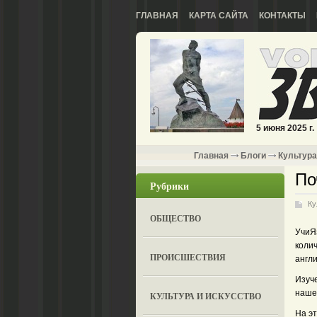
ГЛАВНАЯ
КАРТА САЙТА
КОНТАКТЫ
5 июня 2025 г.
Главная
Блоги
Культура
По
Рубрики
Ку
ОБЩЕСТВО
УчиЯ
коли
ПРОИСШЕСТВИЯ
англи
Изуче
наше
КУЛЬТУРА И ИСКУССТВО
На эт