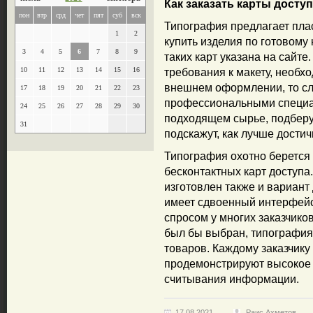
Как заказать карты досту
пон
втр
срд
чет
пят
суб
вск
Типография предлагает плас
1
2
купить изделия по готовому 
3
4
5
6
7
8
9
таких карт указана на сайте
10
11
12
13
14
15
16
требования к макету, необх
внешнем оформлении, то сле
17
18
19
20
21
22
23
профессиональными специал
24
25
26
27
28
29
30
подходящем сырье, подберу
31
подскажут, как лучше достич
Типография охотно берется 
бесконтактных карт доступа
изготовлен также и вариант
имеет сдвоенный интерфейс
спросом у многих заказчико
был бы выбран, типография 
товаров. Каждому заказчику
продемонстрируют высокое к
считывания информации.
17.08.2021
Раис Ахметов