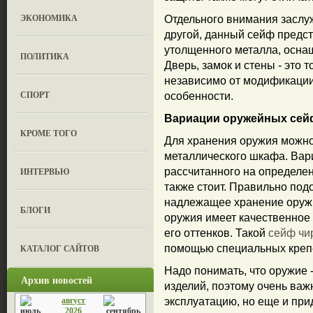
ЭКОНОМИКА
Отдельного внимания заслу
другой, данный сейф предст
утолщенного металла, осна
ПОЛИТИКА
Дверь, замок и стены - это 
независимо от модификации
СПОРТ
особенности.
Вариации оружейных сей
КРОМЕ ТОГО
Для хранения оружия можно
металлического шкафа. Вар
ИНТЕРВЬЮ
рассчитанного на определе
также стоит. Правильно по
надлежащее хранение оружи
БЛОГИ
оружия имеет качественное 
его оттенков. Такой
сейф чи
КАТАЛОГ САЙТОВ
помощью специальных крепеж
Надо понимать, что оружие 
Архив новостей
изделий, поэтому очень важ
август
эксплуатацию, но еще и пр
2026