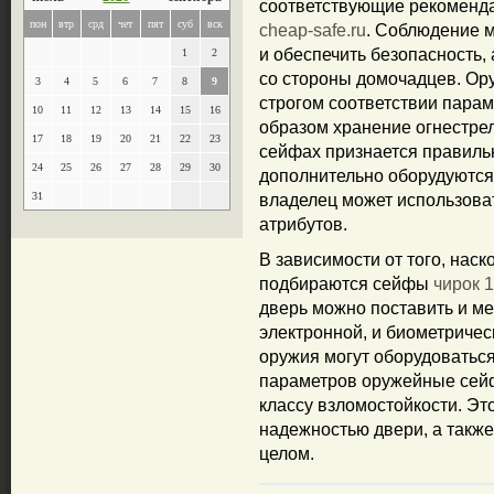
соответствующие рекоменда
пон
втр
срд
чет
пят
суб
вск
cheap-safe.ru
. Соблюдение м
и обеспечить безопасность,
1
2
со стороны домочадцев. Ор
3
4
5
6
7
8
9
строгом соответствии пара
10
11
12
13
14
15
16
образом хранение огнестрел
17
18
19
20
21
22
23
сейфах признается правил
24
25
26
27
28
29
30
дополнительно оборудуются
31
владелец может использоват
атрибутов.
В зависимости от того, нас
подбираются сейфы
чирок 
дверь можно поставить и ме
электронной, и биометриче
оружия могут оборудоваться
параметров оружейные сейф
классу взломостойкости. Эт
надежностью двери, а такж
целом.