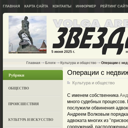
ГЛАВНАЯ
КАРТА САЙТА
КОНТАКТЫ
ИНФОРМЕР
РЕЙТИНГ САЙТ
5 июня 2025 г.
н
Главная
Блоги
Культура и общество
Операции с не
Операции с недви
Рубрики
Культура и общество
ОБЩЕСТВО
С именем собственника
Анд
много судебных процессов. 
ПРОИСШЕСТВИЯ
послужили обвинения адвок
Андреем Волковым порядка
КУЛЬТУРА И ИСКУССТВО
адвоката многих из "присво
сооружений, расположенных 