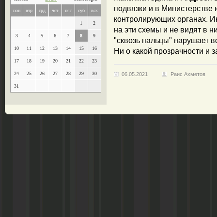
подвязки и в Министерстве 
пон
втр
срд
чет
пят
суб
вск
контролирующих органах. Ин
1
2
на эти схемы и не видят в н
3
4
5
6
7
8
9
"сквозь пальцы" нарушает 
10
11
12
13
14
15
16
Ни о какой прозрачности и з
17
18
19
20
21
22
23
24
25
26
27
28
29
30
06.05.2021
Раис Ахметов
31