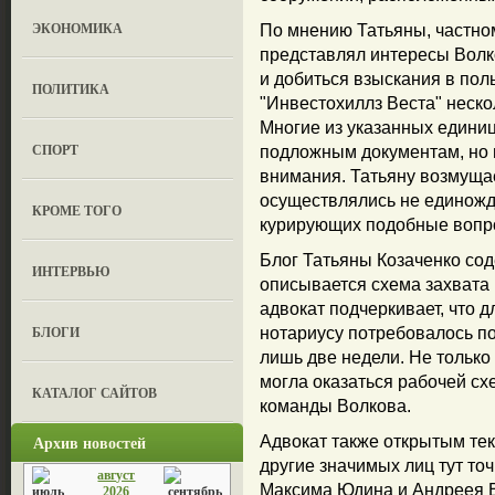
ЭКОНОМИКА
По мнению Татьяны, частно
представлял интересы Волко
и добиться взыскания в пол
ПОЛИТИКА
"Инвестохиллз Веста" неск
Многие из указанных едини
СПОРТ
подложным документам, но н
внимания. Татьяну возмущае
осуществлялись не единожды
КРОМЕ ТОГО
курирующих подобные вопро
Блог Татьяны Козаченко со
ИНТЕРВЬЮ
описывается схема захвата
адвокат подчеркивает, что 
БЛОГИ
нотариусу потребовалось п
лишь две недели. Не только 
могла оказаться рабочей сх
КАТАЛОГ САЙТОВ
команды Волкова.
Архив новостей
Адвокат также открытым текс
другие значимых лиц тут то
август
Максима Юдина и Андреея В
2026