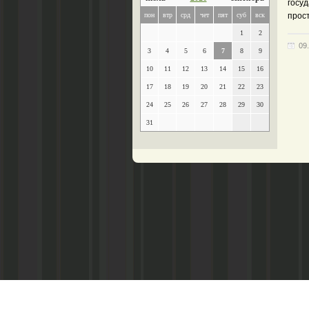
госуд
пон
втр
срд
чет
пят
суб
вск
прос
1
2
09
3
4
5
6
7
8
9
10
11
12
13
14
15
16
17
18
19
20
21
22
23
24
25
26
27
28
29
30
31
Главный редактор