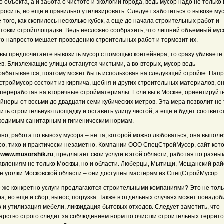
о объекта, а и забота о чистоте и экологии города, ведь мусор надо не только
росить, но еще и правильно утилизировать. Следует заботиться о вывозе му
 того, как скопилось несколько кубок, а еще до начала строительных работ и
отовки стройплощадки. Ведь несложно сообразить, что лишний объемный мус
то-напросто мешает проведению строительных работ и тормозит их.
 вы предпочитаете вывозить мусор с помощью контейнера, то сразу убиваете
ев. Близлежащие улицы останутся чистыми, а во-вторых, мусор ведь
рабатывается, поэтому может быть использован на следующей стройке. Нап
строймусор состоит из кирпича, щебня и других строительных материалов, о
 переработан на вторичные стройматериалы. Если вы в Москве, ориентируйт
йнеры от восьми до двадцати семи кубических метров. Эта мера позволит не
ить строительную площадку и оставить улицу чистой, а еще и будет соответс
ходимым санитарным и гигиеническим нормам.
но, работа по вывозу мусора – не та, которой можно любоваться, она выпол
ро, тихо и практически незаметно. Компании ООО СпецСтройМусор, сайт кот
//www.musorshik.ru
, предлагает свои услуги в этой области, работая по разны
авлениям не только Москвы, но и области. Люберцы, Мытищи, Мещанский рай
ие уголки Московской области – они доступны мастерам из СпецСтройМусор.
е же конкретно услуги предлагаются строительными компаниями? Это не толь
а, но еще и сбор, вынос, погрузка. Также в отдельных случаях может понадоб
 и утилизация мебели, ликвидация бытовых отходов. Следует заметить, что
арство строго следит за соблюдением норм по очистки строительных террито