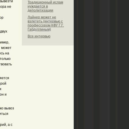
 вывезти
Традиционный ислам
нуждается в
сора не
деполитизации
Лайнер может не
ор
взлететь (интервью с
профессором КФУ Г.Г.
Габдуллиным)
 двух
Все интервью
ример,
н может
есь на
 только
твовать
няется
орой
м
он и
ко вывоз
иться
рий, а с