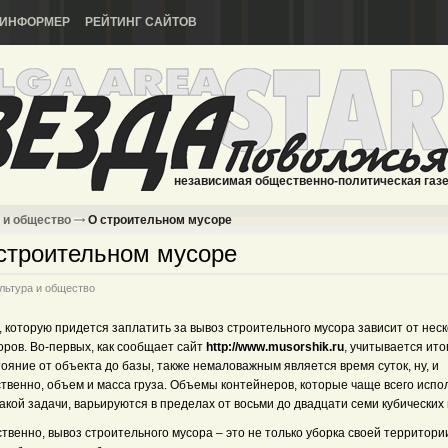
ИНФОРМЕР
РЕЙТИНГ САЙТОВ
независимая общественно-политическая газ
 и общество
О строительном мусоре
строительном мусоре
льтура и общество
 которую придется заплатить за вывоз строительного мусора зависит от нес
оров. Во-первых, как сообщает сайт
http://www.musorshik.ru
, учитывается ито
ояние от объекта до базы, также немаловажным является время суток, ну, и
ственно, объем и масса груза. Объемы контейнеров, которые чаще всего испо
акой задачи, варьируются в пределах от восьми до двадцати семи кубических
твенно, вывоз строительного мусора – это не только уборка своей территори