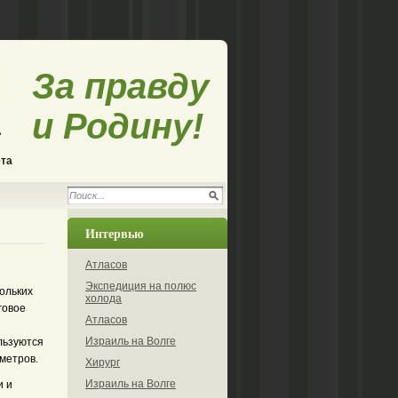
За правду
и Родину!
ета
Интервью
Атласов
Экспедиция на полюс
кольких
холода
говое
Атласов
Израиль на Волге
льзуются
 метров.
Хирург
Израиль на Волге
и и