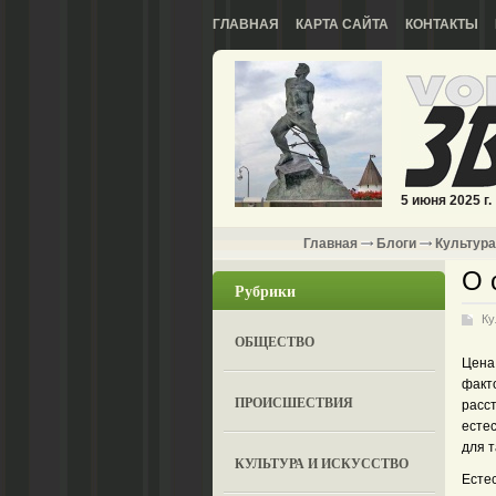
ГЛАВНАЯ
КАРТА САЙТА
КОНТАКТЫ
5 июня 2025 г.
Главная
Блоги
Культура
О 
Рубрики
Ку
ОБЩЕСТВО
Цена,
факт
ПРОИСШЕСТВИЯ
расст
есте
для т
КУЛЬТУРА И ИСКУССТВО
Естес