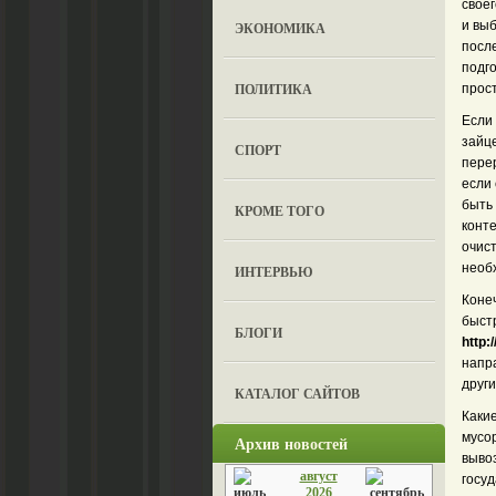
своег
и выб
ЭКОНОМИКА
после
подг
ПОЛИТИКА
прос
Если
зайц
СПОРТ
пере
если 
быть
КРОМЕ ТОГО
конте
очист
необ
ИНТЕРВЬЮ
Конеч
быст
БЛОГИ
http:
напр
друг
КАТАЛОГ САЙТОВ
Каки
мусор
Архив новостей
вывоз
август
госуд
2026