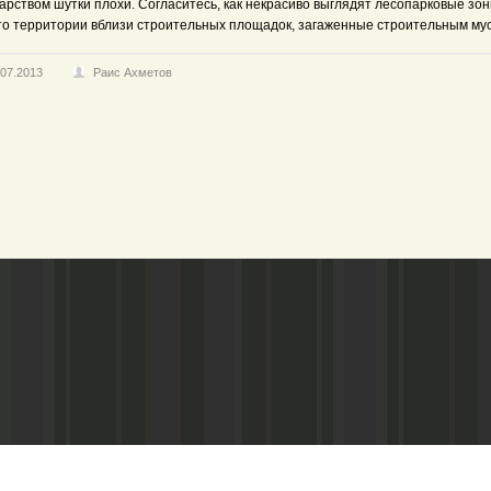
арством шутки плохи. Согласитесь, как некрасиво выглядят лесопарковые зо
то территории вблизи строительных площадок, загаженные строительным му
.07.2013
Раис Ахметов
Адрес редакции:
Газета зарегистариорвана Министе