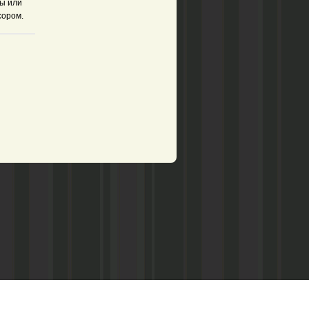
ны или
сором.
рством по делам печати,