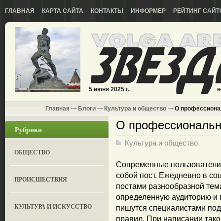
ГЛАВНАЯ
КАРТА САЙТА
КОНТАКТЫ
ИНФОРМЕР
РЕЙТИНГ САЙТ
5 июня 2025 г.
н
Главная
Блоги
Культура и общество
О профессиона
О профессиональн
Рубрики
Культура и общество
ОБЩЕСТВО
Современные пользователи б
собой пост. Ежедневно в со
ПРОИСШЕСТВИЯ
постами разнообразной тема
определенную аудиторию и п
КУЛЬТУРА И ИСКУССТВО
пишутся специалистами под
правил. При написании тако