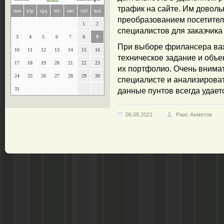
трафик на сайте. Им доволь
пон
втр
срд
чет
пят
суб
вск
преобразованием посетителе
1
2
специалистов для заказчика
3
4
5
6
7
8
9
При выборе фрилансера важ
10
11
12
13
14
15
16
техническое задание и объе
17
18
19
20
21
22
23
их портфолио. Очень внимат
24
25
26
27
28
29
30
специалисте и анализироват
31
данные пунтов всегда удает
06.09.2021
Раис Ахметов