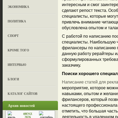
интересным и смог заинтер
ЭКОНОМИКА
сделают репост текста. Ос
специалисты, которые могут
ПОЛИТИКА
привлечь внимание читающе
обусловлена опытом и тала
СПОРТ
С работой по написанию по
специалисты. Наибольшую ч
фрилансеры по написанию п
КРОМЕ ТОГО
данную работу рерайтеры и
сформулированных требовани
ИНТЕРВЬЮ
заказчику.
Поиски хорошего специал
БЛОГИ
Написание статей для рекл
мероприятие, которое можн
КАТАЛОГ САЙТОВ
навыками, опытом и желани
фрилансеров, который позв
Архив новостей
настоящего профессионала
отметить, что большая час
август
деятельность в удаленном 
2026