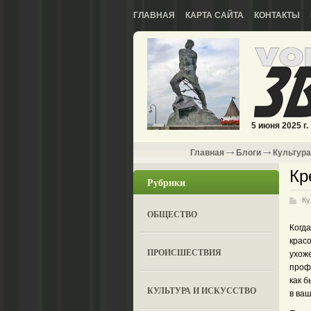
ГЛАВНАЯ
КАРТА САЙТА
КОНТАКТЫ
5 июня 2025 г.
Главная
Блоги
Культура
Кр
Рубрики
Ку
ОБЩЕСТВО
Когда
красо
ПРОИСШЕСТВИЯ
ухож
проф
как 
КУЛЬТУРА И ИСКУССТВО
в ваш