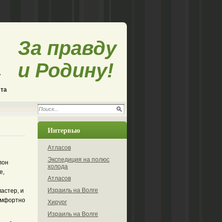
За правду
и Родину!
ета
Интервью
Атласов
Экспедиция на полюс
лон
холода
е,
Атласов
Израиль на Волге
астер, и
комфортно
Хирург
Израиль на Волге