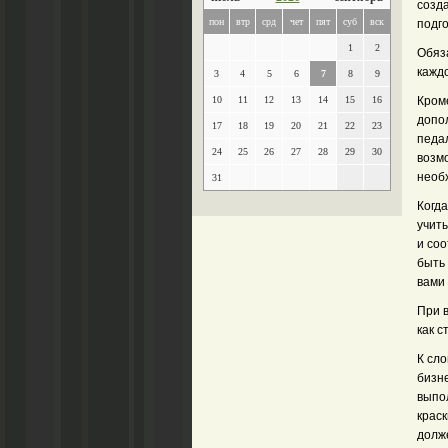
созд
пон
втр
срд
чет
пят
суб
вск
подго
1
2
Обяз
каждо
3
4
5
6
7
8
9
10
11
12
13
14
15
16
Кром
допо
17
18
19
20
21
22
23
педал
24
25
26
27
28
29
30
возмо
необх
31
Когд
учит
и со
быть 
вами
При 
как с
К сло
бизне
выпол
краск
долж