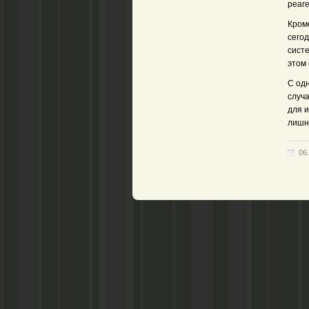
реаге
Кроме
сего
сист
этом 
С од
случа
для 
лишни
06