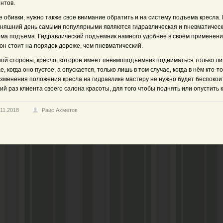
нтов.
 обивки, нужно также свое внимание обратить и на систему подъема кресла.
дняшний день самыми популярными являются гидравлическая и пневматичес
ема подъема. Гидравлический подъемник намного удобнее в своём применени
он стоит на порядок дороже, чем пневматический.
ной стороны, кресло, которое имеет пневмоподъемник подниматься только ли
е, когда оно пустое, а опускается, только лишь в том случае, когда в нём кто-то
изменения положения кресла на гидравлике мастеру не нужно будет беспокои
й раз клиента своего салона красоты, для того чтобы поднять или опустить 
.11.2018
Раис Ахметов