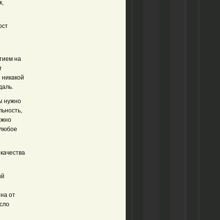
к,
ост
тием на
т
 никакой
даль.
ы нужно
льность,
лжно
 любое
качества
ий
й
тна от
есло