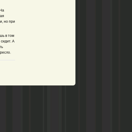
 На
кая
и, но при
шь в том
 сидит. А
ть
кресло.