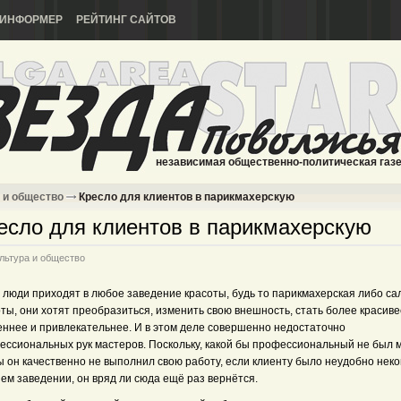
ИНФОРМЕР
РЕЙТИНГ САЙТОВ
независимая общественно-политическая газ
 и общество
Кресло для клиентов в парикмахерскую
есло для клиентов в парикмахерскую
льтура и общество
 люди приходят в любое заведение красоты, будь то парикмахерская либо са
ты, они хотят преобразиться, изменить свою внешность, стать более красиве
еннее и привлекательнее. И в этом деле совершенно недостаточно
ессиональных рук мастеров. Поскольку, какой бы профессиональный не был м
бы он качественно не выполнил свою работу, если клиенту было неудобно не
ем заведении, он вряд ли сюда ещё раз вернётся.