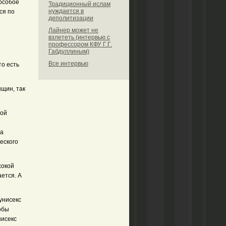
 особое
Традиционный ислам
нуждается в
ся по
деполитизации
Лайнер может не
взлететь (интервью с
профессором КФУ Г.Г.
Габдуллиным)
Все интервью
то есть
нщин, так
бой
ка
еского
сокой
ется. А
унисекс
обы
нисекс