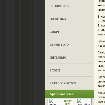
Поэт
внима
ЭКОНОМИКА
свое
1. Кр
ПОЛИТИКА
2. К
3. Кр
4. О
СПОРТ
мужс
Кроме
КРОМЕ ТОГО
и для
Стан
пред
ИНТЕРВЬЮ
челов
высо
БЛОГИ
меха
Крес
спин
КАТАЛОГ САЙТОВ
также
Крес
Архив новостей
обла
август
мужчи
2026