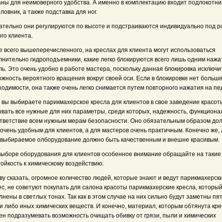
аны для неимоверного удобства. А именно в комплектацию входит подлокотни
ловник, а также подставка для ног.
ательно они регулируются по высоте и подстраиваются индивидуально под р
го клиента.
е всего вышеперечисленного, на креслах для клиента могут использоваться
лнительно гидроподъемники, какие легко блокируются всего лишь одним нажа
ь. Это очень удобно в работе мастера, поскольку данная блокировка исключи
жность вероятного вращения вокруг своей оси. Если в блокировке нет больше
одимости, она также очень легко снимается путем повторного нажатия на пе
а вы выбираете
парикмахерское кресла
для клиентов в свое заведение красот
ывать все нужные для них параметры, среди которых, надежность, функциона
ответствие всем нужным мерам безопасности. Оно обязательным образом до
очень удобным для клиентов, а для мастеров очень практичным. Конечно же,
 выбираемое олборудование должно быть качественным и внешне красивым.
выборе оборудования для клиентов особенное внимание обращайте на такие 
тойкость к химическому воздействию.
ву сказать, огромное количество людей, которые знают и ведут парикмахерск
с, не советуют покупать для салона красоты парикмахерские кресла, которы
нены в светлых тонах. Так как в этом случае на них сильно будут заметны пя
и либо иных химических веществ. И конечно, материал, которым обтянута кр
ен подразумевать возможность очищать обивку от грязи, пыли и химических