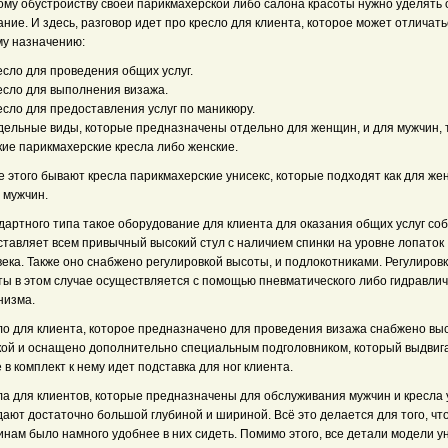
ому обустройству своей парикмахерской либо салона красоты нужно уделять
ние. И здесь, разговор идет про кресло для клиента, которое может отличать
му назначению:
есло для проведения общих услуг.
ресло для выполнения визажа.
есло для предоставления услуг по маникюру.
тдельные виды, которые предназначены отдельно для женщин, и для мужчин, 
кие
парикмахерские кресла
либо женские.
 этого бывают кресла парикмахерские унисекс, которые подходят как для же
 мужчин.
дартного типа такое оборудование для клиента для оказания общих услуг со
ставляет всем привычный высокий стул с наличием спинки на уровне лопаток
ека. Также оно снабжено регулировкой высоты, и подлокотниками. Регулиров
ты в этом случае осуществляется с помощью пневматического либо гидравлич
низма.
ло для клиента, которое предназначено для проведения визажа снабжено вы
кой и оснащено дополнительно специальным подголовником, который выдвига
 в комплект к нему идет подставка для ног клиента.
ла для клиентов, которые предназначены для обслуживания мужчин и кресла 
дают достаточно большой глубиной и шириной. Всё это делается для того, чт
нам было намного удобнее в них сидеть. Помимо этого, все детали модели у