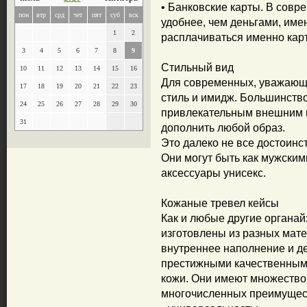
• Банковские карты. В совр
пон
втр
срд
чет
пят
суб
вск
удобнее, чем деньгами, им
1
2
расплачиваться именно кар
3
4
5
6
7
8
9
Стильный вид
10
11
12
13
14
15
16
Для современных, уважающи
17
18
19
20
21
22
23
стиль и имидж. Большинств
24
25
26
27
28
29
30
привлекательным внешним в
31
дополнить любой образ.
Это далеко не все достоинс
Они могут быть как мужскими
аксессуары унисекс.
Кожаные тревел кейсы
Как и любые другие органай
изготовлены из разных мате
внутреннее наполнение и 
престижными качественными
кожи. Они имеют множество
многочисленных преимущес