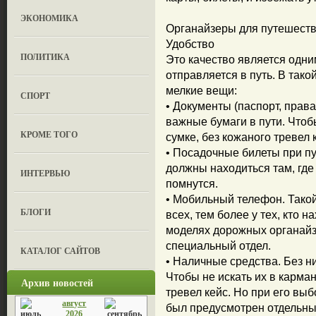
ЭКОНОМИКА
Органайзеры для путешеств
Удобство
ПОЛИТИКА
Это качество является одни
отправляется в путь. В тако
мелкие вещи:
СПОРТ
• Документы (паспорт, права
важные бумаги в пути. Чтоб
КРОМЕ ТОГО
сумке, без кожаного тревел 
• Посадочные билеты при пу
должны находиться там, где 
ИНТЕРВЬЮ
помнутся.
• Мобильный телефон. Такой
БЛОГИ
всех, тем более у тех, кто 
моделях дорожных органайз
специальный отдел.
КАТАЛОГ САЙТОВ
• Наличные средства. Без н
Чтобы не искать их в карма
Архив новостей
тревел кейс. Но при его вы
август
был предусмотрен отдельны
2026