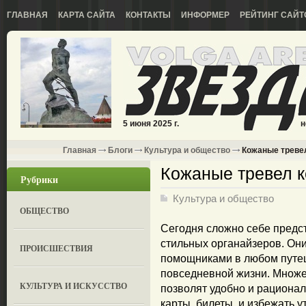
ГЛАВНАЯ
КАРТА САЙТА
КОНТАКТЫ
ИНФОРМЕР
РЕЙТИНГ САЙТ
5 июня 2025 г.
н
Главная
Блоги
Культура и общество
Кожаные треве
Кожаные тревел 
Рубрики
Культура и общество
ОБЩЕСТВО
Сегодня сложно себе предс
стильных органайзеров. Он
ПРОИСШЕСТВИЯ
помощниками в любом путеш
повседневной жизни. Множе
КУЛЬТУРА И ИСКУССТВО
позволят удобно и рационал
карты, билеты, и избежать у