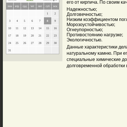
его от кирпича. По своим к
пон
втр
срд
чет
пят
суб
вск
Надежностью;
1
2
Долговечностью;
Низким коэффициентом пог
3
4
5
6
7
8
9
Морозоустойчивостью;
10
11
12
13
14
15
16
Огнеупорностью;
Противостоянию нагрузке;
17
18
19
20
21
22
23
Экологичностью.
24
25
26
27
28
29
30
Данные характеристики дела
31
натуральному камню. При е
специальные химические доб
долговременной обработки 