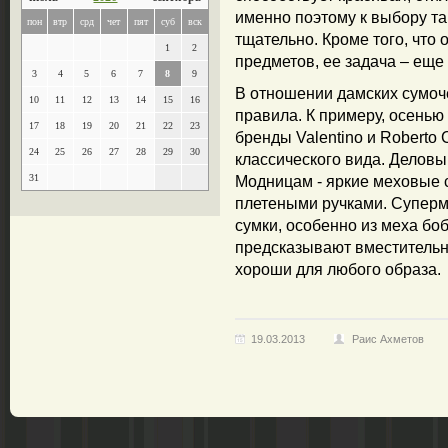
именно поэтому к выбору та
пон
втр
срд
чет
пят
суб
вск
тщательно. Кроме того, чт
1
2
предметов, ее задача – еще
3
4
5
6
7
8
9
В отношении дамских сумоче
10
11
12
13
14
15
16
правила. К примеру, осенью
17
18
19
20
21
22
23
бренды Valentino и Roberto
24
25
26
27
28
29
30
классического вида. Делов
31
Модницам - яркие меховые 
плетеными ручками. Супер
сумки, особенно из меха б
предсказывают вместительн
хороши для любого образа.
19.03.2013
Раис Ахметов