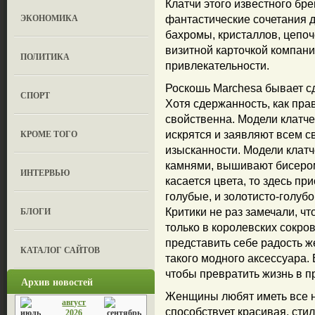
Клатчи этого известного бр
ЭКОНОМИКА
фантастические сочетания д
бахромы, кристаллов, цепоч
визитной карточкой компани
ПОЛИТИКА
привлекательности.
Роскошь Marchesa бывает с
СПОРТ
Хотя сдержанность, как пр
свойственна. Модели клатче
КРОМЕ ТОГО
искрятся и заявляют всем с
изысканности. Модели клат
камнями, вышивают бисером
ИНТЕРВЬЮ
касается цвета, то здесь пр
голубые, и золотисто-голуб
БЛОГИ
Критики не раз замечали, ч
только в королевских сокро
представить себе радость 
КАТАЛОГ САЙТОВ
такого модного аксессуара. 
чтобы превратить жизнь в п
Архив новостей
Женщины любят иметь все н
август
способствует красивая, сти
2026