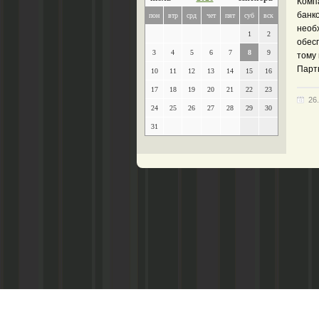
Комп
банко
пон
втр
срд
чет
пят
суб
вск
необ
1
2
обес
3
4
5
6
7
8
9
тому 
Парт
10
11
12
13
14
15
16
17
18
19
20
21
22
23
26
24
25
26
27
28
29
30
31
Главный редактор