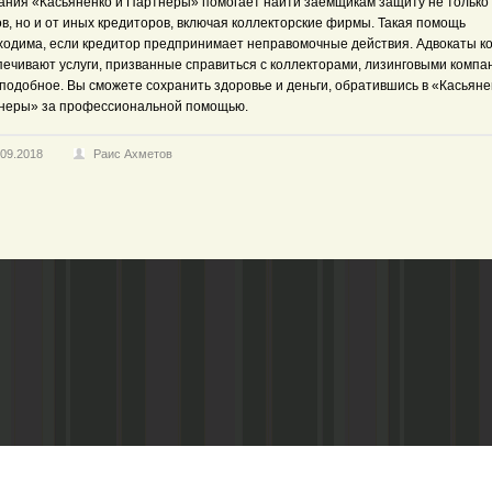
ания «Касьяненко и Партнеры» помогает найти заемщикам защиту не только
в, но и от иных кредиторов, включая коллекторские фирмы. Такая помощь
ходима, если кредитор предпринимает неправомочные действия. Адвокаты к
печивают услуги, призванные справиться с коллекторами, лизинговыми компа
подобное. Вы сможете сохранить здоровье и деньги, обратившись в «Касьяне
неры» за профессиональной помощью.
.09.2018
Раис Ахметов
Адрес редакции:
Газета зарегистариорвана Министе