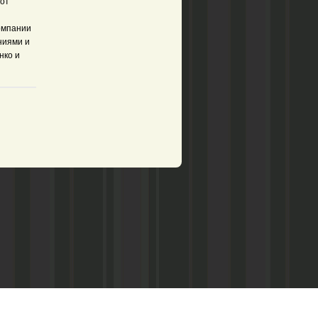
 от
омпании
ниями и
нко и
рством по делам печати,