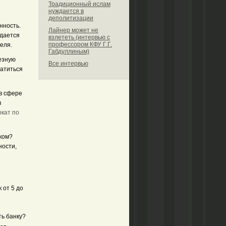
Традиционный ислам
нуждается в
деполитизации
нность.
Лайнер может не
удается
взлететь (интервью с
профессором КФУ Г.Г.
еля.
Габдуллиным)
езную
Все интервью
ратиться
в сфере
в
окат по
ком?
ности,
 от 5 до
ть банку?