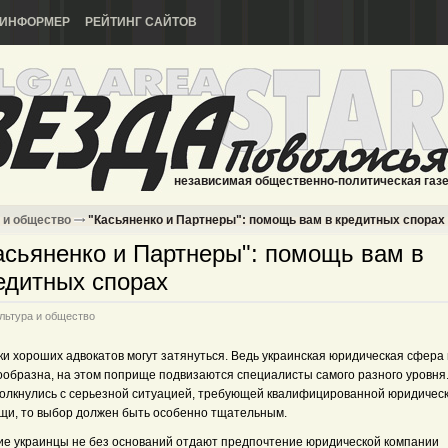
ИНФОРМЕР
РЕЙТИНГ САЙТОВ
независимая общественно-политическая газ
 и общество
"Касьяненко и Партнеры": помощь вам в кредитных спорах
асьяненко и Партнеры": помощь вам в
едитных спорах
льтура и общество
ки хороших адвокатов могут затянуться. Ведь украинская юридическая сфера
ообразна, на этом поприще подвизаются специалисты самого разного уровня.
толкнулись с серьезной ситуацией, требующей квалифицированной юридичес
щи, то выбор должен быть особенно тщательным.
ие украинцы не без оснований отдают предпочтение юридической компании