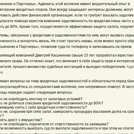
ьяненко и Партнеры». Адвокаты этой коллегии имеют внушительный опыт в
мотрении кредитных споров. Они всегда защищают интересы должника, могут
ловать действия финансовой организации, если та требует взыскать задолже
зультате помощи юристов компании задолженность по кредитам очень часто 
ить до 80%. Кроме того, осуществляется эффективная защита залога, поручит
лемы, связанные с кредитами и задолженностями по ним, могут вызвать серь
ченность и испортить жизнь. Не стоит тратить нервы, если можно просто об
асьяненко и Партнеры», позвонив туда по телефону и записавшись на прием.
вляющий компанией Дмитрий Касьяненко свыше 15 лет проработал юристом 
вского права. Он отлично знает, что включает в себя защита прав и интересо
рителя, прошел множество судебных инстанций и выходил победителем.
Адв
ам
.
икают вопросы на тему кредитных задолженностей и обязательств перед бан
нсультируйтесь со специалистами коллегии, они непременно помогут. В част
инцы нередко задают следующие вопросы:
о ли освободить ипотеку от залоговых условий?
о ли добиться списания кредитной задолженности до 80%?
аемщику снять с себя кредитную ответственность?
 ли, сохранив при себе залог, заморозить процедуру взыскания долга на срок
ет?
нять арест с имущества?
о ли освободить поручителя от ответственности за заемщика?
ли возможность выиграть суд по выплате задолженности и при этом не плати