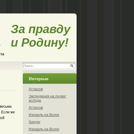
За правду
и Родину!
ета
Интервью
Атласов
Экспедиция на полюс
холода
 весьма
Атласов
 Если же
Израиль на Волге
кой
Хирург
Израиль на Волге