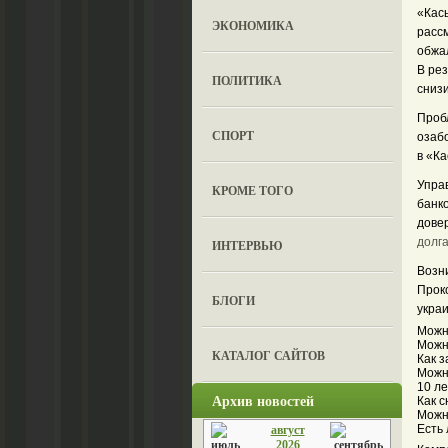
«Кас
ЭКОНОМИКА
расс
обжа
В ре
ПОЛИТИКА
сниз
Проб
СПОРТ
озабо
в «К
Упра
КРОМЕ ТОГО
банко
дове
долг
ИНТЕРВЬЮ
Возн
Проко
БЛОГИ
укра
Можн
Можн
КАТАЛОГ САЙТОВ
Как з
Можно
10 л
Архив новостей
Как с
Можн
Есть 
август
2026