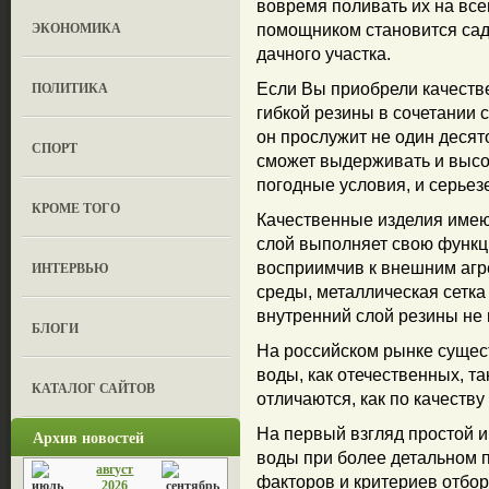
вовремя поливать их на вс
ЭКОНОМИКА
помощником становится са
дачного участка.
ПОЛИТИКА
Если Вы приобрели качеств
гибкой резины в сочетании 
он прослужит не один десят
СПОРТ
сможет выдерживать и высо
погодные условия, и серьез
КРОМЕ ТОГО
Качественные изделия имею
слой выполняет свою функц
ИНТЕРВЬЮ
восприимчив к внешним аг
среды, металлическая сетка
внутренний слой резины не 
БЛОГИ
На российском рынке сущес
воды, как отечественных, т
КАТАЛОГ САЙТОВ
отличаются, как по качеству
На первый взгляд простой и
Архив новостей
воды при более детальном 
август
факторов и критериев отбор
2026