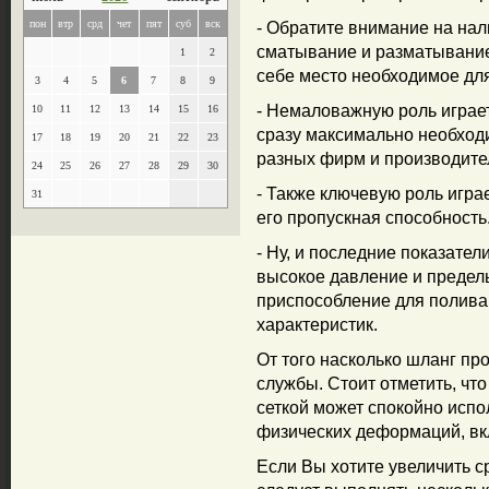
пон
втр
срд
чет
пят
суб
вск
- Обратите внимание на нал
сматывание и разматывание 
1
2
себе место необходимое для
3
4
5
6
7
8
9
- Немаловажную роль играет
10
11
12
13
14
15
16
сразу максимально необходи
17
18
19
20
21
22
23
разных фирм и производите
24
25
26
27
28
29
30
- Также ключевую роль играе
31
его пропускная способность
- Ну, и последние показате
высокое давление и предель
приспособление для полива 
характеристик.
От того насколько шланг пр
службы. Стоит отметить, чт
сеткой может спокойно испо
физических деформаций, вк
Если Вы хотите увеличить с