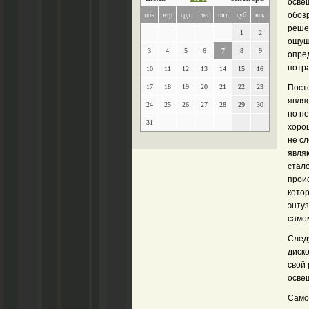
освещ
обозр
пон
втр
срд
чет
пят
суб
вск
реше
1
2
ощущ
3
4
5
6
7
8
9
опред
потр
10
11
12
13
14
15
16
17
18
19
20
21
22
23
Посто
явля
24
25
26
27
28
29
30
но не
31
хорош
не с
явля
стал
прои
котор
энту
само
След
диск
свой 
осве
Само