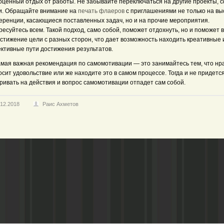
оценный отдых от работы. Не забывайте переключаться на другие проекты, 
и. Обращайте внимание на
печать флаеров
с приглашениями не только на вы
еренции, касающиеся поставленных задач, но и на прочие мероприятия.
есуйтесь всем. Такой подход, само собой, поможет отдохнуть, но и поможет 
стижение цели с разных сторон, что дает возможность находить креативные 
ктивные пути достижения результатов.
амая важная рекомендация по самомотивации — это занимайтесь тем, что нр
сит удовольствие или же находите это в самом процессе. Тогда и не придетс
ривать на действия и вопрос самомотивации отпадет сам собой.
.12.2018
Раис Ахметов