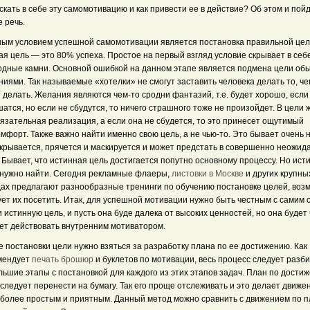
скать в себе эту самомотивацию и как привести ее в действие? Об этом и пой
 речь.
ным условием успешной самомотивации является постановка правильной цел
я цель — это 80% успеха. Простое на первый взгляд условие скрывает в себ
одные камни. Основной ошибкой на данном этапе является подмена цели о
иями. Так называемые «хотелки» не смогут заставить человека делать то, че
 делать. Желания являются чем-то сродни фантазий, т.е. будет хорошо, если
атся, но если не сбудутся, то ничего страшного тоже не произойдет. В цели 
язательная реализация, а если она не сбудется, то это принесет ощутимый
мфорт. Также важно найти именно свою цель, а не чью-то. Это бывает очень 
скрывается, прячется и маскируется и может предстать в совершенно неожид
 Бывает, что истинная цель достигается попутно основному процессу. Но ист
 нужно найти. Сегодня рекламные флаеры,
листовки в Москве
и других крупны
дах предлагают разнообразные тренинги по обучению постановке целей, воз
ет их посетить. Итак, для успешной мотивации нужно быть честным с самим 
 истинную цель, и пусть она буде далека от высоких ценностей, но она будет
дет действовать внутренним мотиватором.
 постановки цели нужно взяться за разработку плана по ее достижению. Как
мендует
печать брошюр
и буклетов по мотивации, весь процесс следует разби
ьшие этапы с постановкой для каждого из этих этапов задач. План по дости
следует перенести на бумагу. Так его проще отслеживать и это делает движен
 более простым и приятным. Данный метод можно сравнить с движением по п