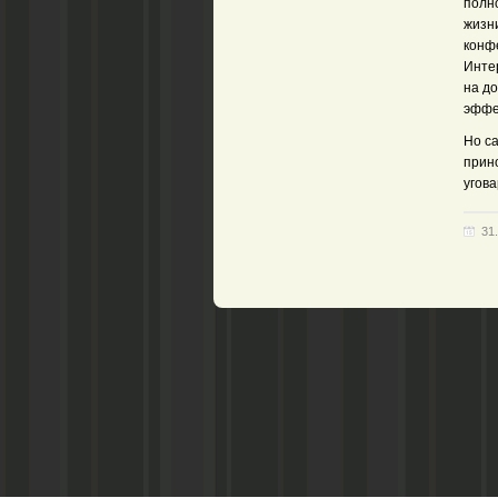
полн
жизн
конф
Интер
на до
эффе
Но с
прино
угова
31