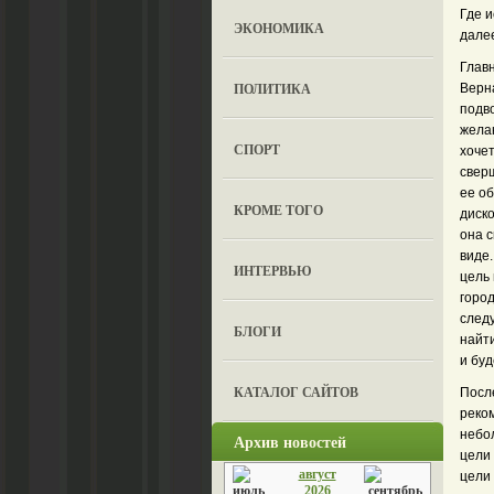
Где и
ЭКОНОМИКА
далее
Глав
ПОЛИТИКА
Верна
подв
желан
СПОРТ
хочет
сверш
ее об
КРОМЕ ТОГО
диско
она 
виде.
ИНТЕРВЬЮ
цель
горо
следу
БЛОГИ
найти
и бу
КАТАЛОГ САЙТОВ
После
реко
небол
Архив новостей
цели 
август
цели
2026