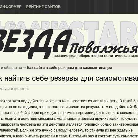
ИНФОРМЕР
РЕЙТИНГ САЙТОВ
независимая общественно-политическая газ
 и общество
Как найти в себе резервы для самомотивации
к найти в себе резервы для самомотива
льтура и общество
ек заточен под действия и вся его жизнь состоит из деятельности. В какой б
ции он не находился, все это как раз и является результатом его действий. Д
ности в любой сфере приходится время от времени делать то, что совсем не
ь. Если эти действия связаны с желаниями и целями других людей, то суметь
тивировать человека на эти действия является головной болью заинтересова
личностей. Если же это нужно самому человеку, то стимула из вне ждать не
дится, а нужно искать резервы в себе. В этом как раз и состоит суть самомот