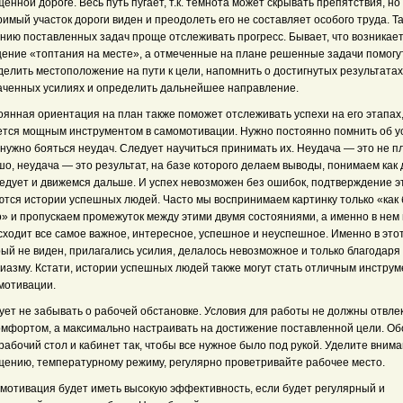
енной дороге. Весь путь пугает, т.к. темнота может скрывать препятствия, но
имый участок дороги виден и преодолеть его не составляет особого труда. Т
нию поставленных задач проще отслеживать прогресс. Бывает, что возникае
ение «топтания на месте», а отмеченные на плане решенные задачи помогу
елить местоположение на пути к цели, напомнить о достигнутых результатах
аченных усилиях и определить дальнейшее направление.
янная ориентация на план также поможет отслеживать успехи на его этапах,
ется мощным инструментом в самомотивации. Нужно постоянно помнить об у
нужно бояться неудач. Следует научиться принимать их. Неудача — это не пл
о, неудача — это результат, на базе которого делаем выводы, понимаем как
ледует и движемся дальше. И успех невозможен без ошибок, подтверждение э
ются истории успешных людей. Часто мы воспринимаем картинку только «как 
о» и пропускаем промежуток между этими двумя состояниями, а именно в нем 
сходит все самое важное, интересное, успешное и неуспешное. Именно в это
ый не виден, прилагались усилия, делалось невозможное и только благодаря
зиазму. Кстати, истории успешных людей также могут стать отличным инстру
мотивации.
ует не забывать о рабочей обстановке. Условия для работы не должны отвле
омфортом, а максимально настраивать на достижение поставленной цели. Об
рабочий стол и кабинет так, чтобы все нужное было под рукой. Уделите вним
щению, температурному режиму, регулярно проветривайте рабочее место.
мотивация будет иметь высокую эффективность, если будет регулярный и