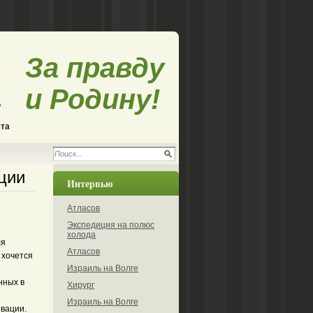
За правду
и Родину!
ета
ции
Интервью
Атласов
Экспедиция на полюс
ы
холода
ля
Атласов
 хочется
Израиль на Волге
нных в
Хирург
Израиль на Волге
ивации.