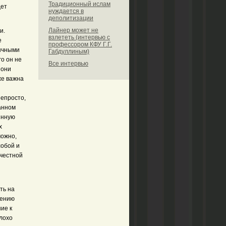
Традиционный ислам
дет
нуждается в
деполитизации
Лайнер может не
и.
взлететь (интервью с
е
профессором КФУ Г.Г.
бычными
Габдуллиным)
го он не
Все интервью
 они
же важна
непросто,
анном
инную
х
можно,
собой и
 честной
ть на
жению
ие к
лохо