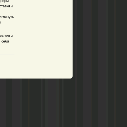
сферы
ставки и
взглянуть
и
авится и
я себя