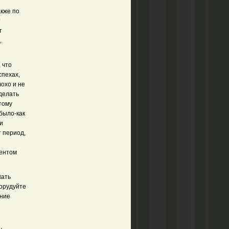
акже по
т
т
,
 что
спехах,
охо и не
 делать
тому
было-как
и
т период,
ментом
кать
орудуйте
ание