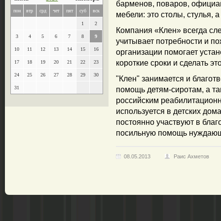
барменов, поваров, официан
пон
втр
срд
чет
пят
суб
вск
мебели: это столы, стулья, а
1
2
Компания «Клен» всегда сл
3
4
5
6
7
8
9
учитывает потребности и п
10
11
12
13
14
15
16
организации помогает уста
короткие сроки и сделать э
17
18
19
20
21
22
23
24
25
26
27
28
29
30
"Клен" занимается и благот
31
помощь детям-сиротам, а т
российским реабилитацион
используется в детских дом
постоянно участвуют в благ
посильную помощь нуждающ
08.05.2013
Раис Ахметов