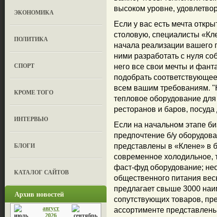
высоком уровне, удовлетво
ЭКОНОМИКА
Если у вас есть мечта откры
столовую, специалисты «Кле
ПОЛИТИКА
начала реализации вашего п
ними разработать с нуля со
СПОРТ
него все свои мечты и фант
подобрать соответствующе
всем вашим требованиям. "
КРОМЕ ТОГО
тепловое оборудование для
ресторанов и баров, посуда
ИНТЕРВЬЮ
Если на начальном этапе би
предпочтение б/у оборудова
БЛОГИ
представлены в «Клене» в 
современное холодильное, т
фаст-фуд оборудование; не
КАТАЛОГ САЙТОВ
общественного питания вес
предлагает свыше 3000 наи
Архив новостей
сопутствующих товаров, пре
август
ассортименте представлены
2026