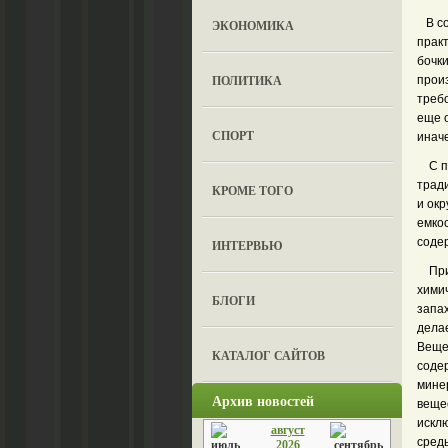
В со
ЭКОНОМИКА
прак
бочк
ПОЛИТИКА
прои
требо
еще о
СПОРТ
иначе
С по
трад
КРОМЕ ТОГО
и окр
емкос
соде
ИНТЕРВЬЮ
При 
хими
БЛОГИ
запа
дела
Вещес
КАТАЛОГ САЙТОВ
соде
мине
Архив новостей
веще
искл
август
сред
2026