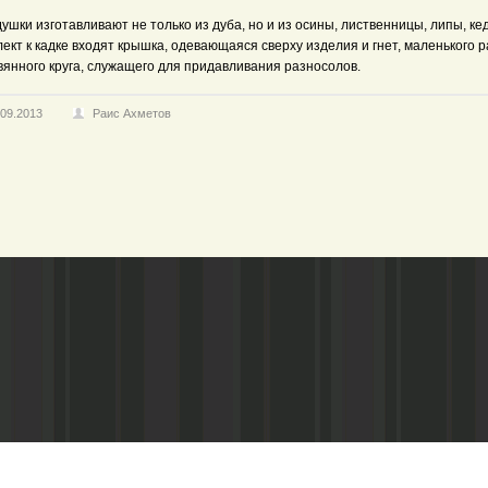
ки изготавливают не только из дуба, но и из осины, лиственницы, липы, кед
ект к кадке входят крышка, одевающаяся сверху изделия и гнет, маленького 
вянного круга, служащего для придавливания разносолов.
.09.2013
Раис Ахметов
Адрес редакции:
Газета зарегистариорвана Министе