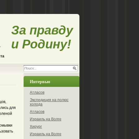
За правду
и Родину!
ета
Интервью
Атласов
Экспедиция на полюс
цов,
холода
ались для
Атласов
соленой
Израиль на Волге
ромывки
Хирург
ьзовать
Израиль на Волге