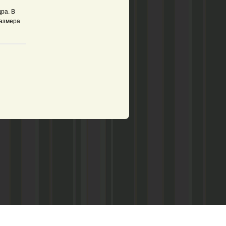
ра. В
размера
рством по делам печати,