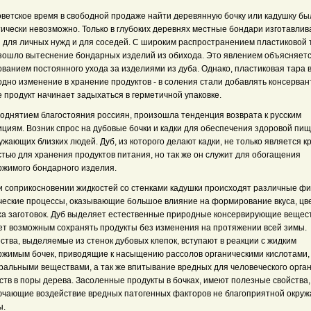
ветское время в свободной продаже найти деревянную бочку или кадушку бы
тически невозможно. Только в глубоких деревнях местные бондари изготавлив
и для личных нужд и для соседей. С широким распространением пластиковой
зошло вытеснение бондарных изделий из обихода. Это явлением объясняет
ванием постоянного ухода за изделиями из дуба. Однако, пластиковая тара 
дно изменение в хранение продуктов - в соления стали добавлять консерван
 продукт начинает задыхаться в герметичной упаковке.
днятием благостояния россиян, произошла тенденция возврата к русским
ициям. Возник спрос на дубовые бочки и кадки для обеспечения здоровой пи
ужающих близких людей. Дуб, из которого делают кадки, не только является к
тью для хранения продуктов питания, но так же он служит для обогащения
ржимого бондарного изделия.
соприкосновении жидкостей со стенками кадушки происходят различные фи
ческие процессы, оказывающие большое влияние на формирование вкуса, цв
ха заготовок. Дуб выделяет естественные природные консервирующие вещест
ет возможным сохранять продукты без изменения на протяжении всей зимы.
тва, выделяемые из стенок дубовых клепок, вступают в реакции с жидким
ржимым бочек, приводящие к насыщению рассолов органическими кислотами,
ральными веществами, а так же впитывание вредных для человеческого орга
ств в поры дерева. Засоленные продукты в бочках, имеют полезные свойства,
ючающие воздействие вредных патогенных факторов не благоприятной окру
ы.