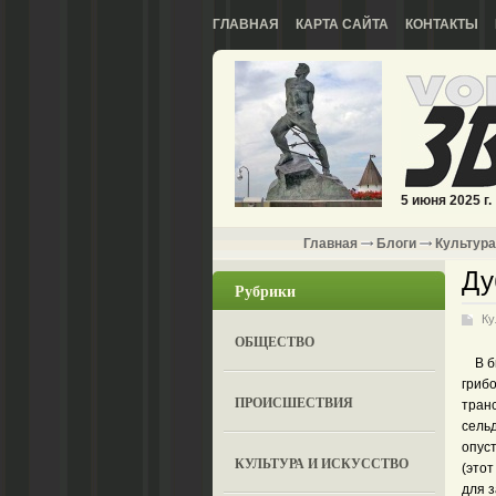
ГЛАВНАЯ
КАРТА САЙТА
КОНТАКТЫ
5 июня 2025 г.
Главная
Блоги
Культура
Ду
Рубрики
Ку
ОБЩЕСТВО
В бы
гриб
ПРОИСШЕСТВИЯ
тран
сельд
опус
КУЛЬТУРА И ИСКУССТВО
(это
для 