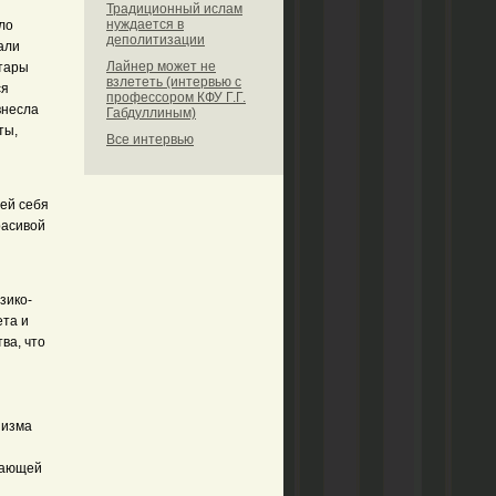
Традиционный ислам
нуждается в
ло
деполитизации
али
Лайнер может не
 тары
взлететь (интервью с
ся
профессором КФУ Г.Г.
внесла
Габдуллиным)
ты,
Все интервью
щей себя
расивой
зико-
ета и
ва, что
низма
жающей