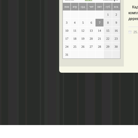
пон
втр
срд
чет
пят
суб
вск
Кадуш
компл
1
2
дере
3
4
5
6
7
8
9
10
11
12
13
14
15
16
25
17
18
19
20
21
22
23
24
25
26
27
28
29
30
31
Главный редактор