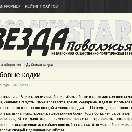
ИНФОРМЕР
РЕЙТИНГ САЙТОВ
независимая общественно-политическая газ
 и общество
Дубовые кадки
бовые кадки
льтура и общество
тность на Руси в каждом доме были дубовые бочки и
кадки
для соления огур
ов, квашения капусты. Даже в советское время бондарные изделия использов
спортировки и хранения овощей и мясных продуктов. Не редко для поставок 
и в магазины использовались деревянные бочки. Когда бочка из-под селедки
тошалась, ей находили второе применение: после многократной выпарки и п
т процесс производили для избавления рыбного запаха) ее можно было испол
засолки овощей в домашнем хозяйстве.