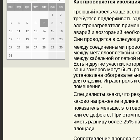
Как проверяется изоляци
пон
втр
срд
чет
пят
суб
вск
Греющий кабель чаще всего 
1
2
требуется поддерживать зад
3
4
5
6
7
8
9
электронагревателя примен
10
11
12
13
14
15
16
аварий и возгораний необх
Они проводятся в следующи
17
18
19
20
21
22
23
между соединенными провод
24
25
26
27
28
29
30
между металлооплеткой и к
31
между кабельной оплеткой 
Есть и другие участки, кот
зоны замеров могут быть раз
установлена обогревательн
для отделки. Играют роль и
помещения.
Специалисты знают, что рез
каково напряжение и длина 
показатель меньше, это гов
или ее дефекте. При этом п
иметь разницу более 25% на
площади.
Сопротивление провода с с