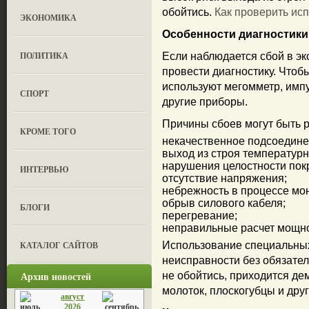
обойтись.
Как проверить ис
ЭКОНОМИКА
Особенности диагностики
ПОЛИТИКА
Если наблюдается сбой в э
провести диагностику. Чтоб
используют мегомметр, имп
СПОРТ
другие приборы.
Причины сбоев могут быть р
КРОМЕ ТОГО
некачественное подсоедине
выход из строя температурн
нарушения целостности пок
ИНТЕРВЬЮ
отсутствие напряжения;
небрежность в процессе мо
обрыв силового кабеля;
БЛОГИ
перегревание;
неправильные расчет мощно
КАТАЛОГ САЙТОВ
Использование специальных
неисправности без обязател
Архив новостей
не обойтись, приходится де
молоток, плоскогубцы и дру
август
2026