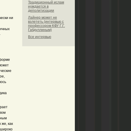
Традиционный ислам
и
нуждается в
деполитизации
Лайнер может не
чески ни
взлететь (интервью с
профессором КФУ Г.Г.
личных
Габдуллиным)
-
Все интервью
 форме
может
ические
ое,
лось
дика
грает
твом
лным
 же, как
 широко