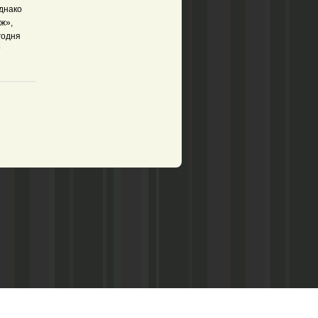
днако
ж»,
годня
т
рством по делам печати,