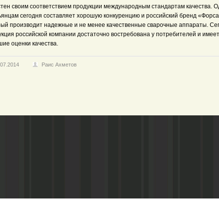
стен своим соответствием продукции международным стандартам качества. О
ьянцам сегодня составляет хорошую конкуренцию и российский бренд «Форса
рый производит надежные и не менее качественные сварочные аппараты. Се
укция российской компании достаточно востребована у потребителей и имее
шие оценки качества.
.07.2014
Раис Ахметов
Адрес редакции:
Газета зарегистариорвана Министе