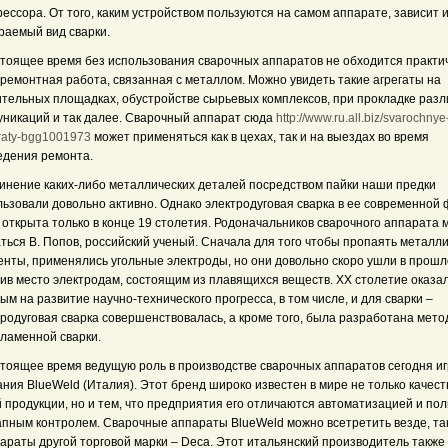
ессора. От того, каким устройством пользуются на самом аппарате, зависит 
раемый вид сварки.
стоящее время без использования сварочных аппаратов не обходится практи
 ремонтная работа, связанная с металлом. Можно увидеть такие агрегаты на
ительных площадках, обустройстве сырьевых комплексов, при прокладке раз
уникаций и так далее. Сварочный аппарат сюда
http://www.ru.all.biz/svarochnye
raty-bgg1001973
может применяться как в цехах, так и на выездах во время
едения ремонта.
инение каких-либо металлических деталей посредством пайки наши предки
льзовали довольно активно. Однако электродуговая сварка в ее современной
 открыта только в конце 19 столетия. Родоначальников сварочного аппарата 
ться В. Попов, российский ученый. Сначала для того чтобы пропаять металл
енты, применялись угольные электроды, но они довольно скоро ушли в прошл
пив место электродам, состоящим из плавящихся веществ. ХХ столетие оказа
м на развитие научно-технического прогресса, в том числе, и для сварки –
родуговая сварка совершенствовалась, а кроме того, была разработана мето
пламенной сварки.
стоящее время ведущую роль в производстве сварочных аппаратов сегодня и
ния BlueWeld (Италия). Этот бренд широко известен в мире не только качес
 продукции, но и тем, что предприятия его отличаются автоматизацией и по
апным контролем. Сварочные аппараты BlueWeld можно всетретить везде, так
параты другой торговой марки – Deca. Этот итальянский производитель также