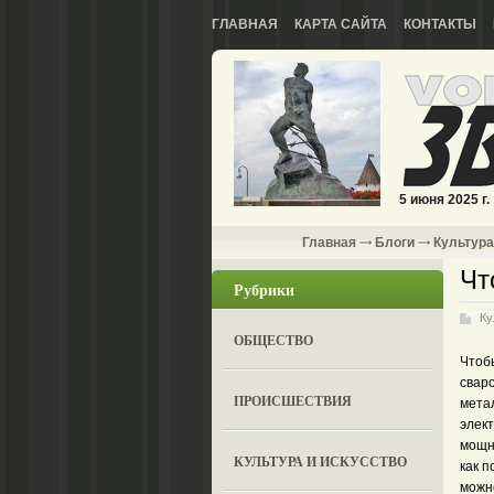
ГЛАВНАЯ
КАРТА САЙТА
КОНТАКТЫ
5 июня 2025 г.
Главная
Блоги
Культура
Чт
Рубрики
Ку
ОБЩЕСТВО
Чтоб
сваро
ПРОИСШЕСТВИЯ
мета
элект
мощны
КУЛЬТУРА И ИСКУССТВО
как п
можн