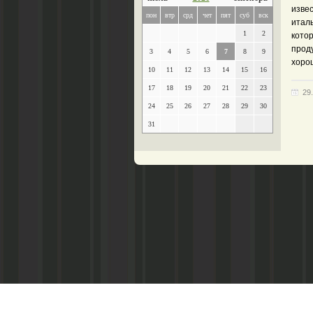
изве
пон
втр
срд
чет
пят
суб
вск
итал
1
2
кото
прод
3
4
5
6
7
8
9
хоро
10
11
12
13
14
15
16
17
18
19
20
21
22
23
29
24
25
26
27
28
29
30
31
Главный редактор