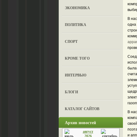
компр
ЭКОНОМИКА
выби
В на
ПОЛИТИКА
одна
стро
комм
СПОРТ
appa
пров
Соед
КРОМЕ ТОГО
испо
была
счита
ИНТЕРВЬЮ
элем
усту
БЛОГИ
щедры
элект
газо
КАТАЛОГ САЙТОВ
В на
компа
Архив новостей
своей
поэт
август
и ап
2026