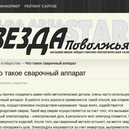
ИНФОРМЕР
РЕЙТИНГ САЙТОВ
независимая общественно-политическая газ
 и общество
Что такое сварочный аппарат
о такое сварочный аппарат
льтура и общество
ы прочно соединить какие-либо металлические детали, очень часто использу
чный аппарат. В работе этого агрегата применяется такой способ, как плавл
лла, осуществляемое посредством нагревания. Чаще всего, задействуется
родуговая сварка. Такой вид сварки осуществляется за счет того, что вызыва
й электрозаряд – электрическая дуга, в результате чего электрод плавится, 
оверхности изделий, после того, как сваренный металл остынет, на месте сва
о обнаружить шов. Электродуга нагревается за счет инвертора, выпрямителя