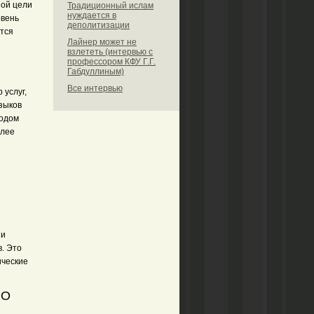
ной цели
Традиционный ислам
нуждается в
овень
деполитизации
ется
Лайнер может не
взлететь (интервью с
профессором КФУ Г.Г.
Габдуллиным)
Все интервью
 услуг,
зыков
водом
олее
ии
. Это
ические
RO