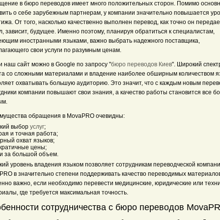
щение в бюро переводов имеет много положительных сторон. Помимо основ
явить о себе зарубежным партнерам, у компании значительно повышается ур
ижа. От того, насколько качественно выполнен перевод, как точно он переда
, зависит, будущее. Именно поэтому, планируя обратиться к специалистам,
еющим иностранными языками, важно выбрать надежного поставщика,
лагающего свои услуги по разумным ценам.
 наш сайт можно в Google по запросу "
бюро переводов Киев
". Широкий спектр
та со сложными материалами и владение наиболее обширным количеством я
оляет охватывать большую аудиторию. Это значит, что с каждым новым пере
удники компании повышают свои знания, а качество работы становится все б
ым.
мущества обращения в MovaPRO очевидны:
кий выбор
услуг
;
рая и точная работа;
рный охват языков;
кратичные цены;
ки за большой объем.
кий уровень владения языком позволяет сотрудникам переводческой компан
PRO в значительно степени поддерживать качество переводимых материалов
енно важно, если необходимо перевести медицинские, юридические или техн
риалы, где требуется максимальная точность.
бенности сотрудничества с бюро переводов MovaP