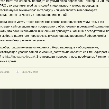
таб мест, где могли бы пригодиться услуги бюро переводов – обширны. Лингв
PRO с их знаниями в области своей специальности готовы переводить
жественную и техническую литературу или участвовать в переговорах
средственно на месте их проведения или онлайн.
еводческие услуги также входит множество специфических услуг, таких как
лизация сайтов, адаптация программного обеспечения и рекламной компании
мать, что даже незначительные ошибки приводят к большим последствиям, п
о выбрать надежного переводчика в узкоспециализированной сфере, чтобы
печивать безупречный результат.
 требуются длительные отношения с бюро переводов и обслуживание,
ветствующее уровню вашей компании, достаточно обратиться к менеджерам
айте
http://movapro.kiev.ua/
. Это позволит перевести весь необходимый контент
нные сроки.
.05.2016
Раис Ахметов