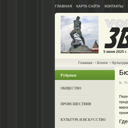
ГЛАВНАЯ
КАРТА САЙТА
КОНТАКТЫ
5 июня 2025 г.
Главная
Блоги
Культура
Бю
Рубрики
Ку
ОБЩЕСТВО
Пере
пред
ПРОИСШЕСТВИЯ
миро
преи
КУЛЬТУРА И ИСКУССТВО
Где