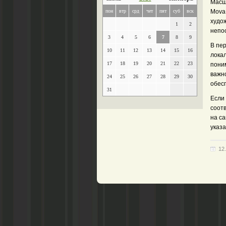
Масш
пон
втр
срд
чет
пят
суб
вск
Mova
худо
1
2
непо
3
4
5
6
7
8
9
В пер
10
11
12
13
14
15
16
лока
17
18
19
20
21
22
23
пони
важн
24
25
26
27
28
29
30
обес
31
Если
соот
на с
указа
12