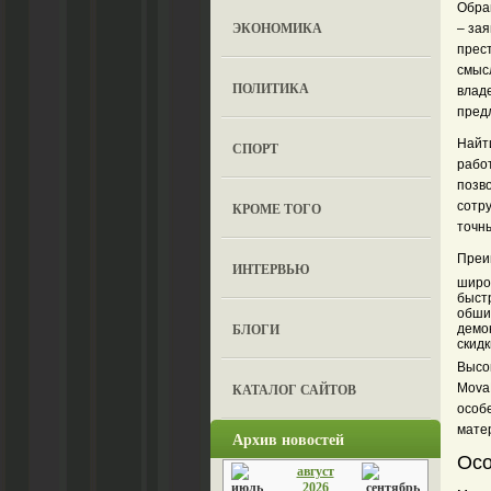
Обра
ЭКОНОМИКА
– за
прест
смысл
ПОЛИТИКА
влад
пред
Найти
СПОРТ
рабо
позв
сотр
КРОМЕ ТОГО
точн
Преи
ИНТЕРВЬЮ
широ
быст
обши
БЛОГИ
демо
скид
Высо
КАТАЛОГ САЙТОВ
Mova
особ
мате
Архив новостей
Осо
август
2026