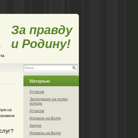
За правду
и Родину!
ета
Интервью
Атласов
Экспедиция на полюс
холода
уги на
Атласов
огромное
Израиль на Волге
Хирург
слуг?
Израиль на Волге