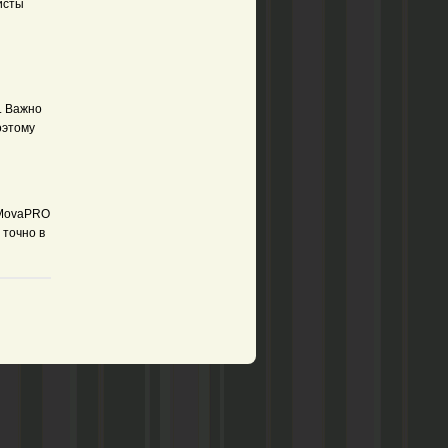
исты
. Важно
оэтому
 MovaPRO
 точно в