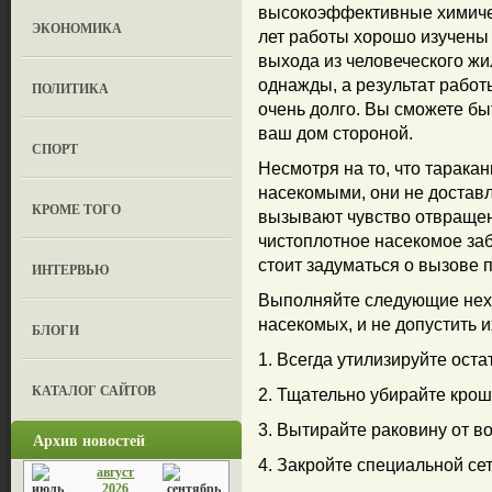
высокоэффективные химичес
ЭКОНОМИКА
лет работы хорошо изучены
выхода из человеческого ж
однажды, а результат работ
ПОЛИТИКА
очень долго. Вы сможете бы
ваш дом стороной.
СПОРТ
Несмотря на то, что тарак
насекомыми, они не доставл
КРОМЕ ТОГО
вызывают чувство отвращени
чистоплотное насекомое забе
стоит задуматься о вызове
ИНТЕРВЬЮ
Выполняйте следующие нехи
насекомых, и не допустить 
БЛОГИ
1. Всегда утилизируйте оста
КАТАЛОГ САЙТОВ
2. Тщательно убирайте крош
3. Вытирайте раковину от во
Архив новостей
4. Закройте специальной се
август
2026