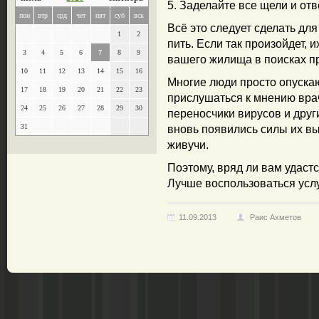
5. Заделайте все щели и отв
пон
втр
срд
чет
пят
суб
вск
Всё это следует сделать для
1
2
пить. Если так произойдет, 
3
4
5
6
7
8
9
вашего жилища в поисках п
10
11
12
13
14
15
16
Многие люди просто опускаю
17
18
19
20
21
22
23
прислушаться к мнению врач
24
25
26
27
28
29
30
переносчики вирусов и дру
31
вновь появились силы их вы
живучи.
Поэтому, вряд ли вам удастс
Лучше воспользоваться услу
11.09.2013
Раис Ахметов